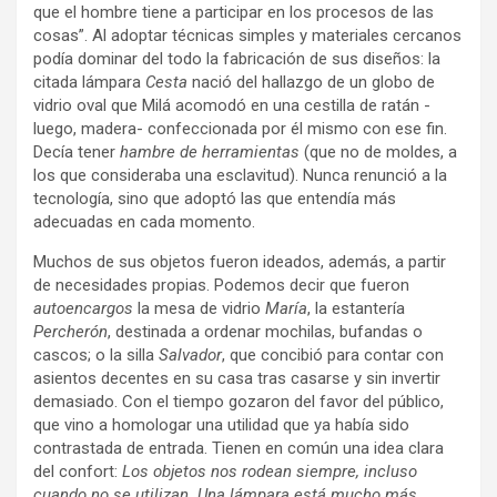
que el hombre tiene a participar en los procesos de las
cosas”. Al adoptar técnicas simples y materiales cercanos
podía dominar del todo la fabricación de sus diseños: la
citada lámpara
Cesta
nació del hallazgo de un globo de
vidrio oval que Milá acomodó en una cestilla de ratán -
luego, madera- confeccionada por él mismo con ese fin.
Decía tener
hambre de herramientas
(que no de moldes, a
los que consideraba una esclavitud). Nunca renunció a la
tecnología, sino que adoptó las que entendía más
adecuadas en cada momento.
Muchos de sus objetos fueron ideados, además, a partir
de necesidades propias. Podemos decir que fueron
autoencargos
la mesa de vidrio
María
, la estantería
Percherón
, destinada a ordenar mochilas, bufandas o
cascos; o la silla
Salvador
, que concibió para contar con
asientos decentes en su casa tras casarse y sin invertir
demasiado. Con el tiempo gozaron del favor del público,
que vino a homologar una utilidad que ya había sido
contrastada de entrada. Tienen en común una idea clara
del confort:
Los objetos nos rodean siempre, incluso
cuando no se utilizan. Una lámpara está mucho más