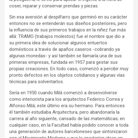
coser, reparar y conservar prendas y piezas.
Sin esa aversión al despilfarro que germinó en su carácter
entonces no se entenderán sus diseños posteriores, pero
la influencia de sus primeros trabajos en la niñez fue más
allá: TRAMO (trabajos molestos) fue el nombre que dio a
su primera idea de solucionar algunos entuertos
domésticos a través de apaños caseros -cobrando ya
algunas monedas- y así también se llamaría una de sus
primeras empresas, fundada en 1957 para gestar sus
propias creaciones. En todo caso, comenzó a percibir muy
pronto defectos en los objetos cotidianos y algunas vías
técnicas para solventarlos.
Sería en 1950 cuando Milá comenzó a desenvolverse
como interiorista para los arquitectos Federico Correa y
Alfonso Milá; este último era su hermano. Para entonces
él también estudiaba Arquitectura, pero abandonaría la
carrera al año siguiente, cansado de las matemáticas; en
cualquier caso, en la Facultad había podido conocer a toda
una generación de autores barceloneses que sintonizaron
con el Movimiento Moderno y que le aportarían ideas en