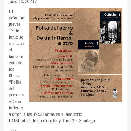
junio 10, 2024
El
próximo
jueves
13 de
junio se
realizará
el
lanzami
ento de
los
libros
“Polka
del
perro» y
«De un
infierno
a otro”, a las 19:00 horas en el auditorio
LOM, ubicado en Concha y Toro 29, Santiago.