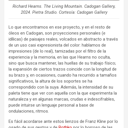
Richard Hearns. The Living Mountain. Cadogan Gallery,
2024. Pietra Studio. Cortesía: Cadogan Gallery
Lo que encontramos en ese proyecto, y en el resto de
óleos en Cadogan, son proyecciones personales (e
idílicas) de paisajes reales, volcados en abstracto a través
de un uso casi expresionista del color: hablamos de
impresiones (de lo real), tamizadas por el filtro de la
experiencia y la memoria, en las que Hearns no oculta,
sino que busca mantener, las huellas de su trabajo físico;
la expansión de ciertos trazos coincide con la longitud de
su brazo y, en ocasiones, cuando ha recurrido a tamaños
significativos, la altura de los soportes se ha
correspondido con la suya. Además, la intensidad de su
paleta tiene que ver con aquella con la que experimenta la
naturaleza y en algunas marcas, crudas e indescifrables,
puede intuirse un lenguaje personal a base de
ondulaciones, ritmos.
Es fácil acordarse ante estos lienzos de Franz Kline por lo
osado de sus gestos y de
Rothko
por lo borroso de las