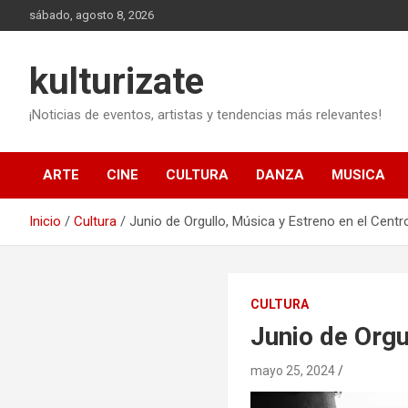
Saltar
sábado, agosto 8, 2026
al
contenido
kulturizate
¡Noticias de eventos, artistas y tendencias más relevantes!
ARTE
CINE
CULTURA
DANZA
MUSICA
Inicio
Cultura
Junio de Orgullo, Música y Estreno en el Centro
CULTURA
Junio de Orgu
mayo 25, 2024