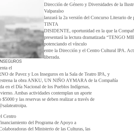
Dirección de Género y Diversidades de la Ilust
Valparaíso
lanzará la 2a versión del Concurso Literario de
TINTA
DISIDENTE, oportunidad en la que la Compañí
presentará la lectura dramatizada “TENGO
potenciando el vínculo
entre la Dirección y el Centro Cultural IPA. Ac
liberada.
INSEGUROS
enta el
O de Pavez y Los Inseguros en la Sala de Teatro IPA, y
 se estrena la obra ANKU, UN NIÑO AYMARA de la Compañía
da en el Día Nacional de los Pueblos Indígenas,
 invierno. Ambas actividades contemplan un aporte
$5000 y las reservas se deben realizar a través de
@salateatroipa.
el Centro
 financiamiento del Programa de Apoyo a
olaboradoras del Ministerio de las Culturas, las