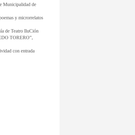
re Municipalidad de
 poemas y microrrelatos
a de Teatro IluCión
 MIEDO TORERO”,
tividad con entrada