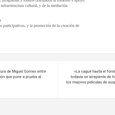
es, programas y fondos orientados al fomento y apoyo
 infraestructura cultural, y de la mediación
n
 participativos, y la promoción de la creación de
ntura de Miguel Gomes entre
«La cagué hasta el fon
ción que pone a prueba al
todavía se arrepiente de 
los mejores películas de susp