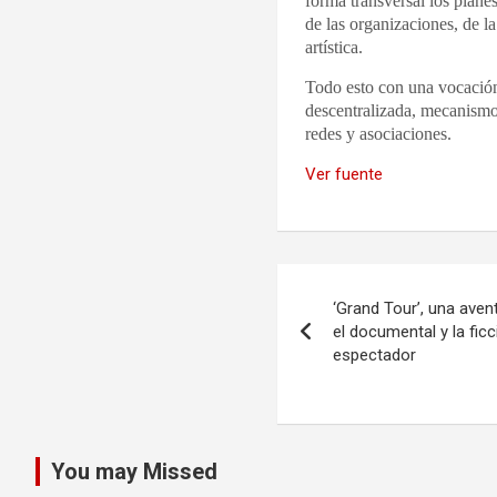
forma transversal los plan
de las organizaciones, de la
artística.
Todo esto con una vocació
descentralizada, mecanismos
redes y asociaciones.
Ver fuente
Navegación
‘Grand Tour’, una ave
de
el documental y la fic
espectador
entradas
You may Missed