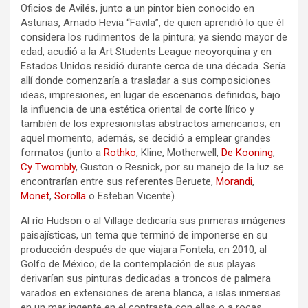
Oficios de Avilés, junto a un pintor bien conocido en
Asturias, Amado Hevia “Favila”, de quien aprendió lo que él
considera los rudimentos de la pintura; ya siendo mayor de
edad, acudió a la Art Students League neoyorquina y en
Estados Unidos residió durante cerca de una década. Sería
allí donde comenzaría a trasladar a sus composiciones
ideas, impresiones, en lugar de escenarios definidos, bajo
la influencia de una estética oriental de corte lírico y
también de los expresionistas abstractos americanos; en
aquel momento, además, se decidió a emplear grandes
formatos (junto a
Rothko
, Kline, Motherwell,
De Kooning
,
Cy Twombly
, Guston o Resnick, por su manejo de la luz se
encontrarían entre sus referentes Beruete,
Morandi
,
Monet
,
Sorolla
o Esteban Vicente).
Al río Hudson o al Village dedicaría sus primeras imágenes
paisajísticas, un tema que terminó de imponerse en su
producción después de que viajara Fontela, en 2010, al
Golfo de México; de la contemplación de sus playas
derivarían sus pinturas dedicadas a troncos de palmera
varados en extensiones de arena blanca, a islas inmersas
en un mar ingente en el contraste con ellas o a rocas