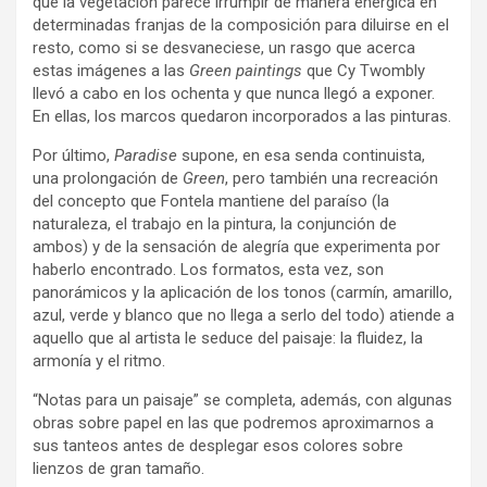
que la vegetación parece irrumpir de manera enérgica en
determinadas franjas de la composición para diluirse en el
resto, como si se desvaneciese, un rasgo que acerca
estas imágenes a las
Green paintings
que Cy Twombly
llevó a cabo en los ochenta y que nunca llegó a exponer.
En ellas, los marcos quedaron incorporados a las pinturas.
Por último,
Paradise
supone, en esa senda continuista,
una prolongación de
Green
, pero también una recreación
del concepto que Fontela mantiene del paraíso (la
naturaleza, el trabajo en la pintura, la conjunción de
ambos) y de la sensación de alegría que experimenta por
haberlo encontrado. Los formatos, esta vez, son
panorámicos y la aplicación de los tonos (carmín, amarillo,
azul, verde y blanco que no llega a serlo del todo) atiende a
aquello que al artista le seduce del paisaje: la fluidez, la
armonía y el ritmo.
“Notas para un paisaje” se completa, además, con algunas
obras sobre papel en las que podremos aproximarnos a
sus tanteos antes de desplegar esos colores sobre
lienzos de gran tamaño.