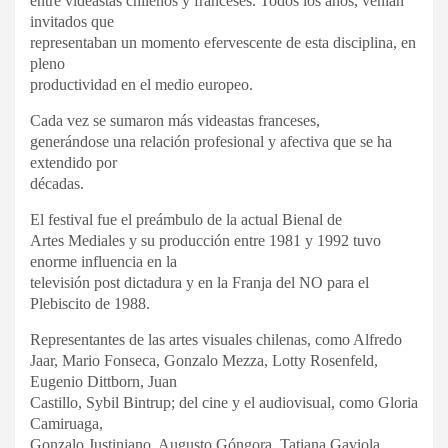
entre videastas chilenos y franceses. Todos los años, venían
invitados que
representaban un momento efervescente de esta disciplina, en
pleno
productividad en el medio europeo.
Cada vez se sumaron más videastas franceses,
generándose una relación profesional y afectiva que se ha
extendido por
décadas.
El festival fue el preámbulo de la actual Bienal de
Artes Mediales y su producción entre 1981 y 1992 tuvo
enorme influencia en la
televisión post dictadura y en la Franja del NO para el
Plebiscito de 1988.
Representantes de las artes visuales chilenas, como Alfredo
Jaar, Mario Fonseca, Gonzalo Mezza, Lotty Rosenfeld,
Eugenio Dittborn, Juan
Castillo, Sybil Bintrup; del cine y el audiovisual, como Gloria
Camiruaga,
Gonzalo Justiniano, Augusto Góngora, Tatiana Gaviola,