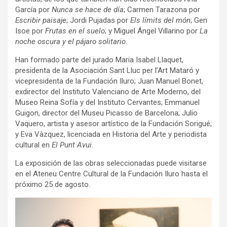
García por
Nunca se hace de día
; Carmen Tarazona por
Escribir paisaje
; Jordi Pujadas por
Els límits del món
; Gen
Isoe por
Frutas en el suelo
; y Miguel Ángel Villarino por
La
noche oscura y el pájaro solitario
.
Han formado parte del jurado Maria Isabel Llaquet,
presidenta de la Asociación Sant Lluc per l’Art Mataró y
vicepresidenta de la Fundación Iluro; Juan Manuel Bonet,
exdirector del Instituto Valenciano de Arte Moderno, del
Museo Reina Sofía y del Instituto Cervantes; Emmanuel
Guigon, director del Museu Picasso de Barcelona; Julio
Vaquero, artista y asesor artístico de la Fundación Sorigué;
y Eva Vàzquez, licenciada en Historia del Arte y periodista
cultural en
El Punt Avui
.
La exposición de las obras seleccionadas puede visitarse
en el Ateneu Centre Cultural de la Fundación Iluro hasta el
próximo 25 de agosto.