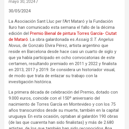
mayo 30, 2024
30/05/2024
La Asociación Sant Lluc per l’Art Mataró y la Fundación
Iluro han comunicado esta semana el fallo de la décima
edición del
Premio Bienal de pintura Torres García- Ciutat
de Mataró
. La obra galardonada es
Assaig S.T. Angelus
Novus
, de Gonzalo Elvira Pérez, artista argentino que
reside en Barcelona desde hace casi un cuarto de siglo y
que ya había participado en ocho convocatorias de este
certamen, resultando premiado en 2011 y 2022 y finalista
en 2013, 2017 y 2019. Se considera un historiador visual,
de modo que trata de enlazar su trabajo con la
investigación histórica.
La primera década de celebración del Premio, dotado con
9.000 euros, coincide con el 150º aniversario del
nacimiento de Torres García en Montevideo y con los 75
años transcurridos desde su muerte, también en la capital
uruguaya. En esta ocasión, optaban al galardón 190 obras
(de las que cuarenta han sido finalistas) y más de 2.680
artistas, de los que también han sido reconocidos Ana