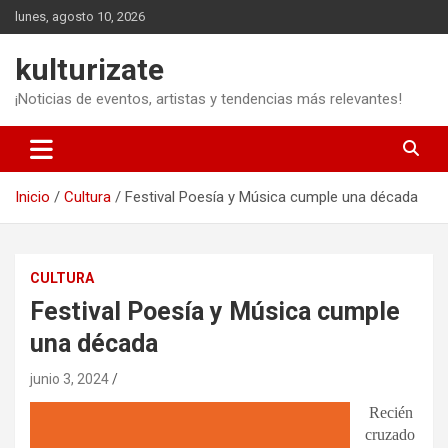
Saltar
lunes, agosto 10, 2026
al
contenido
kulturizate
¡Noticias de eventos, artistas y tendencias más relevantes!
Inicio
Cultura
Festival Poesía y Música cumple una década
CULTURA
Festival Poesía y Música cumple
una década
junio 3, 2024
Recién
cruzado