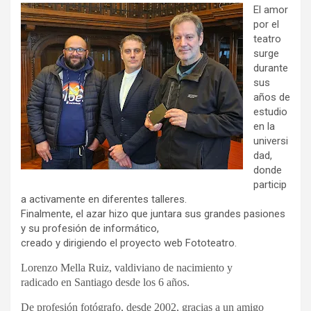
El amor
por el
teatro
surge
durante
sus
años de
estudio
en la
universi
dad,
donde
particip
a activamente en diferentes talleres.
Finalmente, el azar hizo que juntara sus grandes pasiones
y su profesión de informático,
creado y dirigiendo el proyecto web Fototeatro.
Lorenzo Mella Ruiz, valdiviano de nacimiento y
radicado en Santiago desde los 6 años.
De profesión fotógrafo, desde 2002, gracias a un amigo