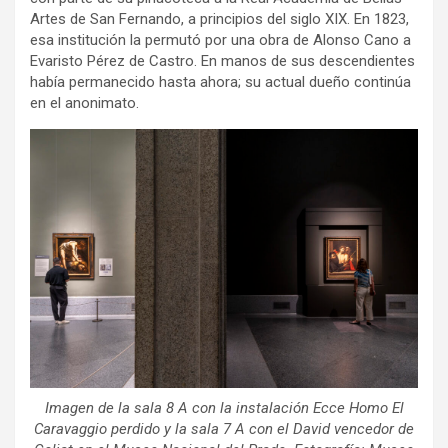
Artes de San Fernando, a principios del siglo XIX. En 1823,
esa institución la permutó por una obra de Alonso Cano a
Evaristo Pérez de Castro. En manos de sus descendientes
había permanecido hasta ahora; su actual dueño continúa
en el anonimato.
Imagen de la sala 8 A con la instalación
Ecce Homo El
Caravaggio perdido
y la sala 7 A con el
David vencedor de