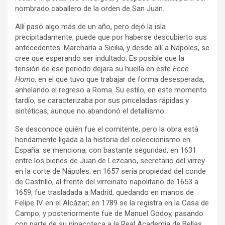
nombrado caballero de la orden de San Juan.
Allí pasó algo más de un año, pero dejó la isla
precipitadamente, puede que por haberse descubierto sus
antecedentes. Marcharía a Sicilia, y desde allí a Nápoles, se
cree que esperando ser indultado. Es posible que la
tensión de ese periodo dejara su huella en este
Ecce
Homo
, en el que tuvo que trabajar de forma desesperada,
anhelando el regreso a Roma. Su estilo, en este momento
tardío, se caracterizaba por sus pinceladas rápidas y
sintéticas, aunque no abandonó el detallismo.
Se desconoce quién fue el comitente, pero la obra está
hondamente ligada a la historia del coleccionismo en
España: se menciona, con bastante seguridad, en 1631
entre los bienes de Juan de Lezcano, secretario del virrey
en la corte de Nápoles; en 1657 sería propiedad del conde
de Castrillo, al frente del virreinato napolitano de 1653 a
1659; fue trasladada a Madrid, quedando en manos de
Felipe IV en el Alcázar; en 1789 se la registra en la Casa de
Campo; y posteriormente fue de Manuel Godoy, pasando
con parte de su pinacoteca a la Real Academia de Bellas