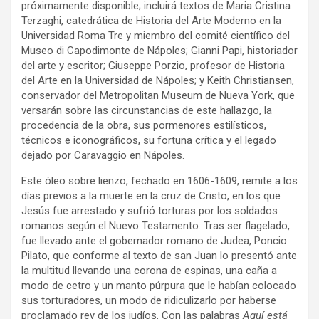
próximamente disponible; incluirá textos de Maria Cristina
Terzaghi, catedrática de Historia del Arte Moderno en la
Universidad Roma Tre y miembro del comité científico del
Museo di Capodimonte de Nápoles; Gianni Papi, historiador
del arte y escritor; Giuseppe Porzio, profesor de Historia
del Arte en la Universidad de Nápoles; y Keith Christiansen,
conservador del Metropolitan Museum de Nueva York, que
versarán sobre las circunstancias de este hallazgo, la
procedencia de la obra, sus pormenores estilísticos,
técnicos e iconográficos, su fortuna crítica y el legado
dejado por Caravaggio en Nápoles.
Este óleo sobre lienzo, fechado en 1606-1609, remite a los
días previos a la muerte en la cruz de Cristo, en los que
Jesús fue arrestado y sufrió torturas por los soldados
romanos según el Nuevo Testamento. Tras ser flagelado,
fue llevado ante el gobernador romano de Judea, Poncio
Pilato, que conforme al texto de san Juan lo presentó ante
la multitud llevando una corona de espinas, una caña a
modo de cetro y un manto púrpura que le habían colocado
sus torturadores, un modo de ridiculizarlo por haberse
proclamado rey de los judíos. Con las palabras
Aquí está