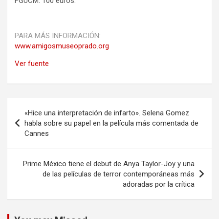
FGUCM: 100 euros.
PARA MÁS INFORMACIÓN:
www.amigosmuseoprado.org
Ver fuente
Navegación
«Hice una interpretación de infarto». Selena Gomez
de
habla sobre su papel en la película más comentada de
Cannes
entradas
Prime México tiene el debut de Anya Taylor-Joy y una
de las películas de terror contemporáneas más
adoradas por la crítica