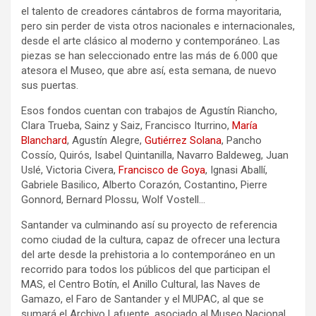
el talento de creadores cántabros de forma mayoritaria,
pero sin perder de vista otros nacionales e internacionales,
desde el arte clásico al moderno y contemporáneo. Las
piezas se han seleccionado entre las más de 6.000 que
atesora el Museo, que abre así, esta semana, de nuevo
sus puertas.
Esos fondos cuentan con trabajos de Agustín Riancho,
Clara Trueba, Sainz y Saiz, Francisco Iturrino,
María
Blanchard
, Agustín Alegre,
Gutiérrez Solana
, Pancho
Cossío, Quirós, Isabel Quintanilla, Navarro Baldeweg, Juan
Uslé, Victoria Civera,
Francisco de Goya
, Ignasi Aballí,
Gabriele Basilico, Alberto Corazón, Costantino, Pierre
Gonnord, Bernard Plossu, Wolf Vostell…
Santander va culminando así su proyecto de referencia
como ciudad de la cultura, capaz de ofrecer una lectura
del arte desde la prehistoria a lo contemporáneo en un
recorrido para todos los públicos del que participan el
MAS, el Centro Botín, el Anillo Cultural, las Naves de
Gamazo, el Faro de Santander y el MUPAC, al que se
sumará el Archivo Lafuente, asociado al Museo Nacional