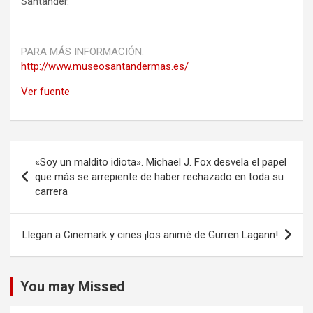
Santander.
PARA MÁS INFORMACIÓN:
http://www.museosantandermas.es/
Ver fuente
Navegación
«Soy un maldito idiota». Michael J. Fox desvela el papel
de
que más se arrepiente de haber rechazado en toda su
carrera
entradas
Llegan a Cinemark y cines ¡los animé de Gurren Lagann!
You may Missed