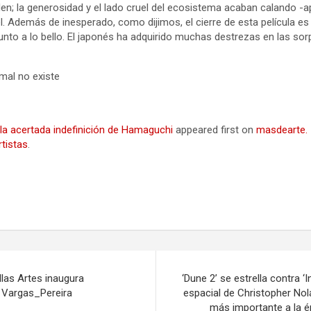
rden; la generosidad y el lado cruel del ecosistema acaban calando 
l. Además de inesperado, como dijimos, el cierre de esta película es s
junto a lo bello. El japonés ha adquirido muchas destrezas en las sor
, la acertada indefinición de Hamaguchi
appeared first on
masdearte.
tistas
.
las Artes inaugura
‘Dune 2’ se estrella contra ‘I
 Vargas_Pereira
espacial de Christopher Nol
más importante a la ép