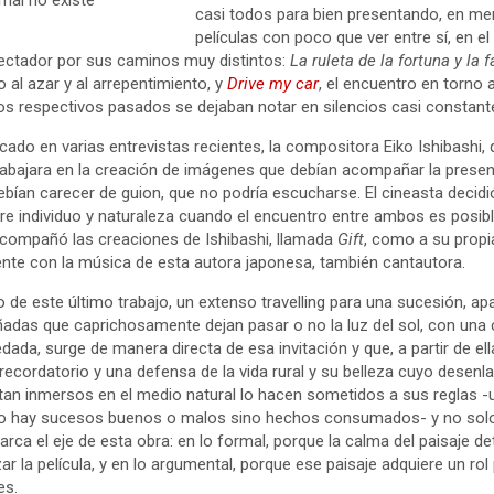
casi todos para bien presentando, en m
películas con poco que ver entre sí, en el
pectador por sus caminos muy distintos:
La ruleta de la fortuna y la 
 al azar y al arrepentimiento, y
Drive my car
, el encuentro en torno 
os respectivos pasados se dejaban notar en silencios casi constant
do en varias entrevistas recientes, la compositora Eiko Ishibashi,
e trabajara en la creación de imágenes que debían acompañar la pres
ebían carecer de guion, que no podría escucharse. El cineasta decid
tre individuo y naturaleza cuando el encuentro entre ambos es posibl
 acompañó las creaciones de Ishibashi, llamada
Gift
, como a su propia
ente con la música de esta autora japonesa, también cantautora.
io de este último trabajo, un extenso travelling para una sucesión, ap
adas que caprichosamente dejan pasar o no la luz del sol, con un
ada, surge de manera directa de esa invitación y que, a partir de el
 recordatorio y una defensa de la vida rural y su belleza cuyo desenl
tan inmersos en el medio natural lo hacen sometidos a sus reglas -un
, no hay sucesos buenos o malos sino hechos consumados- y no solo
arca el eje de esta obra: en lo formal, porque la calma del paisaje de
 la película, y en lo argumental, porque ese paisaje adquiere un ro
es.