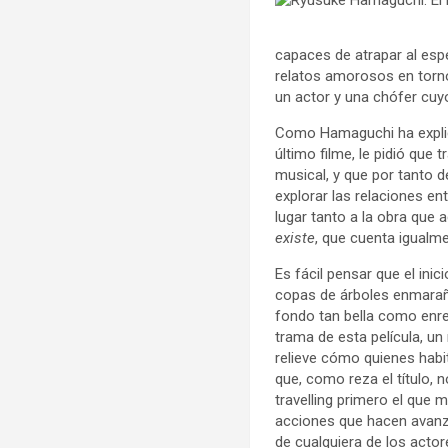
capaces de atrapar al es
relatos amorosos en torno
un actor y una chófer cuy
Como Hamaguchi ha explica
último filme, le pidió qu
musical, y que por tanto d
explorar las relaciones en
lugar tanto a la obra que
existe
, que cuenta igualm
Es fácil pensar que el inic
copas de árboles enmarañ
fondo tan bella como enred
trama de esta película, un
relieve cómo quienes habi
que, como reza el título
travelling primero el que m
acciones que hacen avanzar
de cualquiera de los actor