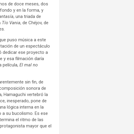
enos de doce meses, dos
 fondo y en la forma, y
fantasía
, una triada de
a
Tío Vania
, de Chéjov, de
es.
 que puso música a este
entación de un espectáculo
ió dedicar ese proyecto a
e y esa filmación daría
 película,
El mal no
arentemente sin fin, de
a composición sonora de
la, Hamaguchi vertebró la
ace, inesperado, pone de
a lógica interna en la
 a su bucolismo. Es ese
termina el ritmo de las
l protagonista mayor que el