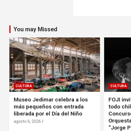
entradas
You may Missed
CULTURA
CULTURA
Museo Jedimar celebra a los
FOJI inv
más pequeños con entrada
todo chil
liberada por el Día del Niño
Concurs
Orquesta
agosto 6, 2026
“Jorge P