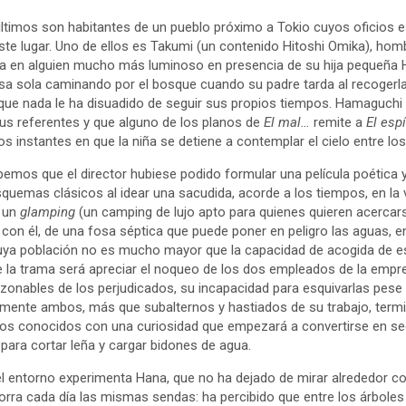
ltimos son habitantes de un pueblo próximo a Tokio cuyos oficios es
este lugar. Uno de ellos es Takumi (un contenido Hitoshi Omika), hom
ma en alguien mucho más luminoso en presencia de su hija pequeña 
asa sola caminando por el bosque cuando su padre tarda al recogerl
que nada le ha disuadido de seguir sus propios tiempos. Hamaguchi
sus referentes y que alguno de los planos de
El mal…
remite a
El esp
 instantes en que la niña se detiene a contemplar el cielo entre los
emos que el director hubiese podido formular una película poética
quemas clásicos al idear una sacudida, acorde a los tiempos, en la v
e un
glamping
(un camping de lujo apto para quienes quieren acerca
con él, de una fosa séptica que puede poner en peligro las aguas, en
cuya población no es mucho mayor que la capacidad de acogida de 
de la trama será apreciar el noqueo de los dos empleados de la empr
azonables de los perjudicados, su incapacidad para esquivarlas pese 
almente ambos, más que subalternos y hastiados de su trabajo, term
os conocidos con una curiosidad que empezará a convertirse en sed
para cortar leña y cargar bidones de agua.
l entorno experimenta Hana, que no ha dejado de mirar alrededor c
rra cada día las mismas sendas: ha percibido que entre los árboles