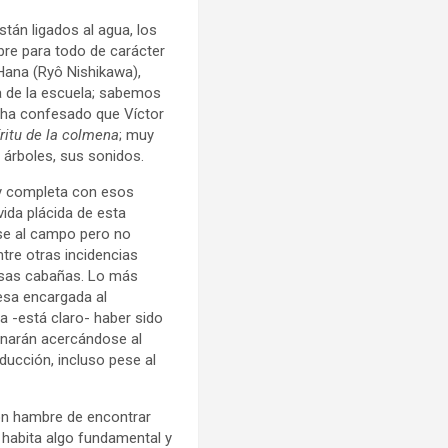
tán ligados al agua, los
bre para todo de carácter
Hana (Ryô Nishikawa),
a de la escuela; sabemos
 ha confesado que Víctor
íritu de la colmena
; muy
 árboles, sus sonidos.
 y completa con esos
ida plácida de esta
rse al campo pero no
tre otras incidencias
esas cabañas. Lo más
esa encargada al
a -está claro- haber sido
inarán acercándose al
ucción, incluso pese al
on hambre de encontrar
 habita algo fundamental y