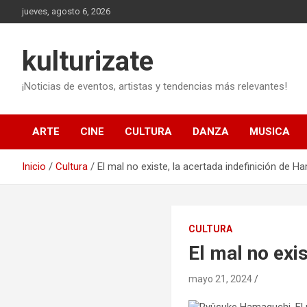
Saltar
jueves, agosto 6, 2026
al
contenido
kulturizate
¡Noticias de eventos, artistas y tendencias más relevantes!
ARTE
CINE
CULTURA
DANZA
MUSICA
Inicio
Cultura
El mal no existe, la acertada indefinición de 
CULTURA
El mal no exi
mayo 21, 2024