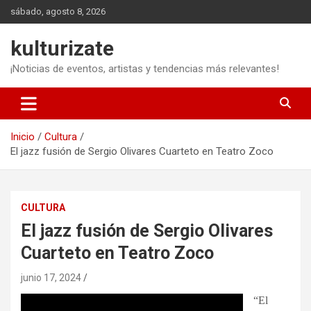
Saltar
sábado, agosto 8, 2026
al
contenido
kulturizate
¡Noticias de eventos, artistas y tendencias más relevantes!
Inicio
Cultura
El jazz fusión de Sergio Olivares Cuarteto en Teatro Zoco
CULTURA
El jazz fusión de Sergio Olivares
Cuarteto en Teatro Zoco
junio 17, 2024
“El