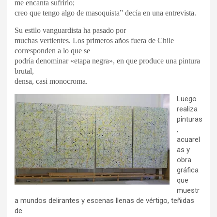
me encanta sufrirlo;
creo que tengo algo de masoquista” decía en una entrevista.
Su estilo vanguardista ha pasado por
muchas vertientes. Los primeros años fuera de Chile
corresponden a lo que se
podría denominar «etapa negra», en que produce una pintura
brutal,
densa, casi monocroma.
Luego
realiza
pinturas
,
acuarel
as y
obra
gráfica
que
muestr
a mundos delirantes y escenas llenas de vértigo, teñidas
de