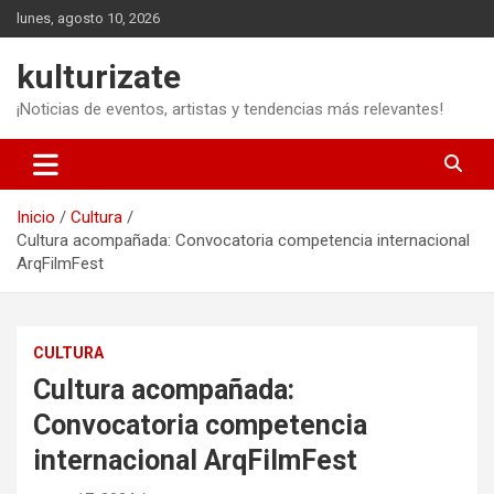
Saltar
lunes, agosto 10, 2026
al
contenido
kulturizate
¡Noticias de eventos, artistas y tendencias más relevantes!
Inicio
Cultura
Cultura acompañada: Convocatoria competencia internacional
ArqFilmFest
CULTURA
Cultura acompañada:
Convocatoria competencia
internacional ArqFilmFest