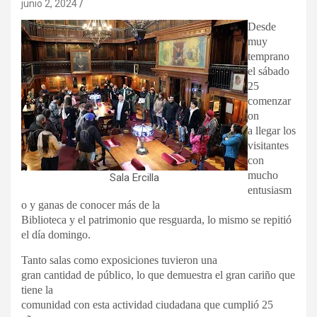
junio 2, 2024
Desde
muy
temprano
el sábado
25
comenzar
on
a llegar los
visitantes
con
mucho
Sala Ercilla
entusiasm
o y ganas de conocer más de la
Biblioteca y el patrimonio que resguarda, lo mismo se repitió
el día domingo.
Tanto salas como exposiciones tuvieron una
gran cantidad de público, lo que demuestra el gran cariño que
tiene la
comunidad con esta actividad ciudadana que cumplió 25