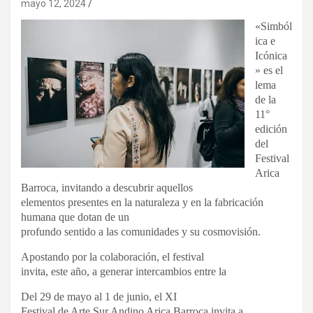
mayo 12, 2024
«Simból
ica e
Icónica
» es el
lema
de la
11°
edición
del
Festival
Arica
Barroca, invitando a descubrir aquellos
elementos presentes en la naturaleza y en la fabricación
humana que dotan de un
profundo sentido a las comunidades y su cosmovisión.
Apostando por la colaboración, el festival
invita, este año, a generar intercambios entre la
Del 29 de mayo al 1 de junio, el XI
Festival de Arte Sur Andino Arica Barroca invita a