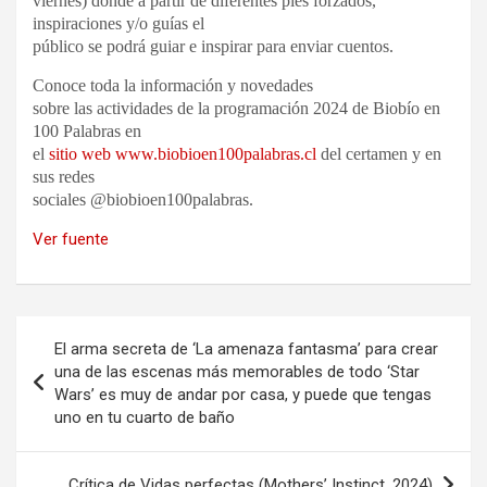
viernes) donde a partir de diferentes pies forzados,
inspiraciones y/o guías el
público se podrá guiar e inspirar para enviar cuentos.
Conoce toda la información y novedades
sobre las actividades de la programación 2024 de Biobío en
100 Palabras en
el
sitio web
www.biobioen100palabras.cl
del certamen y en
sus redes
sociales @biobioen100palabras.
Ver fuente
Navegación
El arma secreta de ‘La amenaza fantasma’ para crear
de
una de las escenas más memorables de todo ‘Star
Wars’ es muy de andar por casa, y puede que tengas
entradas
uno en tu cuarto de baño
Crítica de Vidas perfectas (Mothers’ Instinct, 2024)