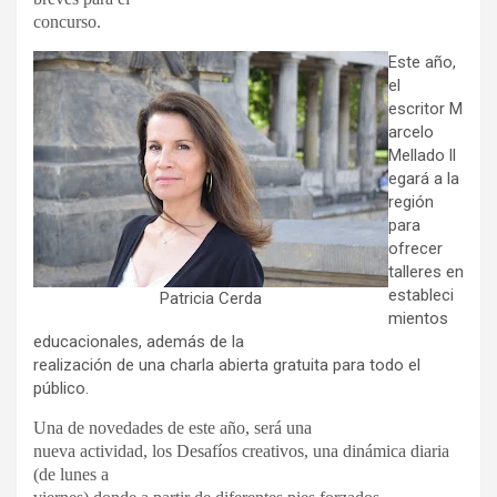
concurso.
Este año,
el
escritor M
arcelo
Mellado ll
egará a la
región
para
ofrecer
talleres en
estableci
Patricia Cerda
mientos
educacionales, además de la
realización de una charla abierta gratuita para todo el
público.
Una de novedades de este año, será una
nueva actividad, los Desafíos creativos, una dinámica diaria
(de lunes a