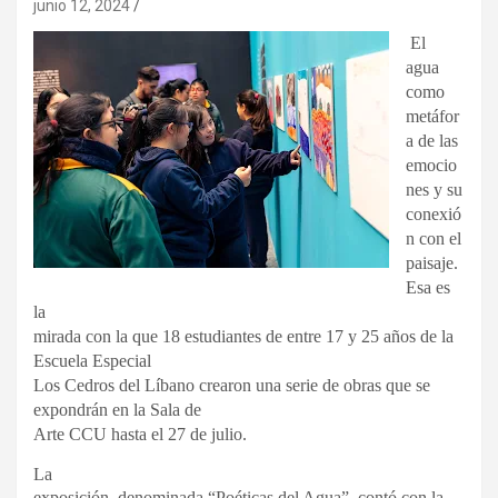
junio 12, 2024
El
agua
como
metáfor
a de las
emocio
nes y su
conexió
n con el
paisaje.
Esa es
la
mirada con la que 18 estudiantes de entre 17 y 25 años de la
Escuela Especial
Los Cedros del Líbano crearon una serie de obras que se
expondrán en la Sala de
Arte CCU hasta el 27 de julio.
La
exposición, denominada “Poéticas del Agua”, contó con la