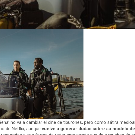
Sena’ no va a cambiar el cine de tiburones, pero como sátira medioam
no de Netflix, aunque
vuelve a generar dudas sobre su modelo d
o responden a una forma de rodar apresurada que da a muchas de e