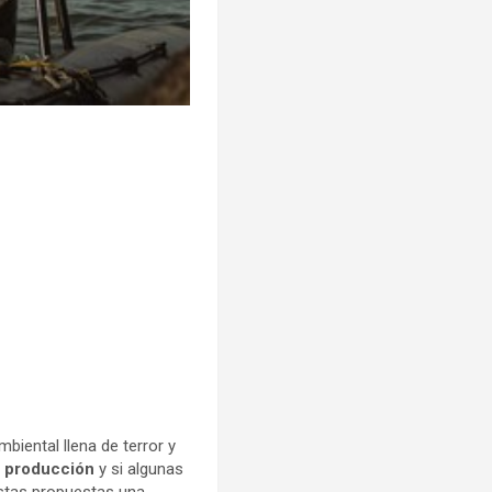
biental llena de terror y
e producción
y si algunas
stas propuestas una