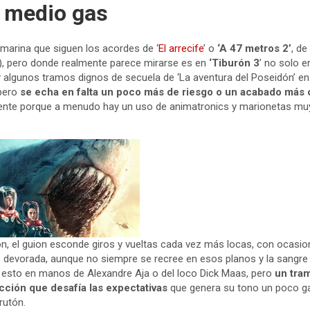
a medio gas
marina que siguen los acordes de ‘
El arrecife
’ o
‘A 47 metros 2’
, de
es), pero donde realmente parece mirarse es en
‘Tiburón 3
’ no solo
y algunos tramos dignos de secuela de ‘La aventura del Poseidón’ e
pero
se echa en falta un poco más de riesgo o un acabado más 
nte porque a menudo hay un uso de animatronics y marionetas muy
ón, el guion esconde giros y vueltas cada vez más locas, con ocasi
e devorada, aunque no siempre se recree en esos planos y la sangre 
 esto en manos de Alexandre Aja o del loco Dick Maas, pero
un tram
cción que desafía las expectativas
que genera su tono un poco g
rutón.