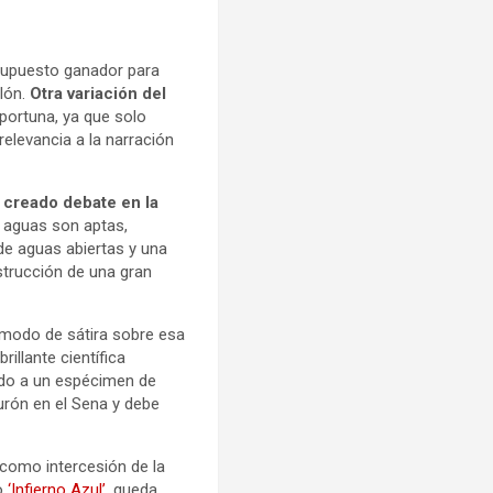
supuesto ganador para
tlón.
Otra variación del
ortuna, ya que solo
elevancia a la narración
 creado debate en la
 aguas son aptas,
de aguas abiertas y una
nstrucción de una gran
a modo de sátira sobre esa
illante científica
ando a un espécimen de
burón en el Sena y debe
 como intercesión de la
o
‘Infierno Azul’,
queda