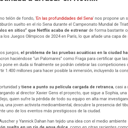
mo telón de fondo, ‘
En las profundidades del Sena
’ nos propone un 
 tiburón suelto en el río Sena durante el Campeonato Mundial de Tria
os en sitios” que Netflix acaba de estrenar
de forma bastante op
los Juegos Olímpicos de 2024 en París, lo que añade una capa de r
los juegos,
el problema de las pruebas acuáticas en la ciudad ha
cron haciéndose “un Palomares” como Fraga para certificar que las
río pone en duda si finalmente se podrán celebrar las competiciones 
vertir 1.400 millones para hacer posible la inmersión, incluyendo la co
portunidad y
tiene a punto su película cargada de retranca
, casi 
rgando al director Xavier Gens el proyecto, que sigue a Sophia, una br
Bejo, quien sufre la pérdida de todo su equipo en alta mar investig
ka, una joven activista medioambiental, descubre la presencia del ti
ante uno de los eventos más prestigiosos de la ciudad.
Auscher y Yannick Dahan han tejido una idea con el medio ambiente
rón suelto en un río de agua dulce
, como en otras recientes com