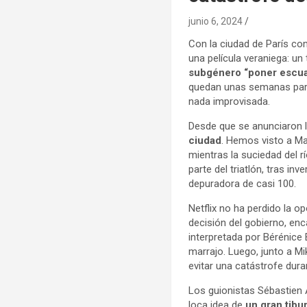
junio 6, 2024
Con la ciudad de París co
una película veraniega: un
subgénero “poner escual
quedan unas semanas para 
nada improvisada.
Desde que se anunciaron 
ciudad
. Hemos visto a Ma
mientras la suciedad del 
parte del triatlón, tras in
depuradora de casi 100.
Netflix no ha perdido la o
decisión del gobierno, enca
interpretada por Bérénice 
marrajo. Luego, junto a Mi
evitar una catástrofe dur
Los guionistas Sébastien 
loca idea de
un gran tibu