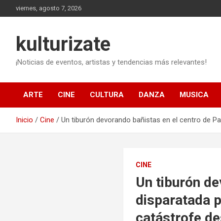
Saltar
viernes, agosto 7, 2026
al
contenido
kulturizate
¡Noticias de eventos, artistas y tendencias más relevantes!
ARTE
CINE
CULTURA
DANZA
MUSICA
Inicio
Cine
Un tiburón devorando bañistas en el centro de Parí
CINE
Un tiburón de
disparatada p
catástrofe de