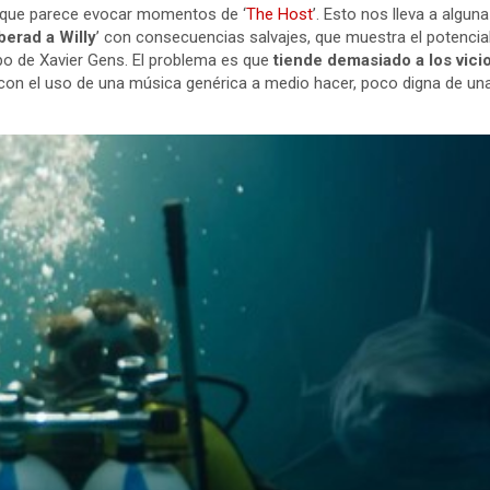
a que parece evocar momentos de ‘
The Host
’. Esto nos lleva a algu
iberad a Willy
’ con consecuencias salvajes, que muestra el potencia
po de Xavier Gens. El problema es que
tiende demasiado a los vici
 con el uso de una música genérica a medio hacer, poco digna de una