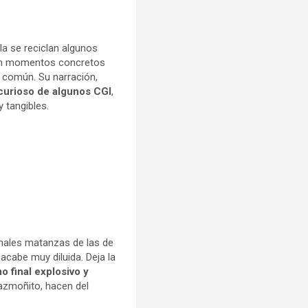
 la se reciclan algunos
 en momentos concretos
n común. Su narración,
curioso de algunos CGI
,
 tangibles.
onales matanzas de las de
acabe muy diluida. Deja la
o final explosivo y
azmoñito, hacen del