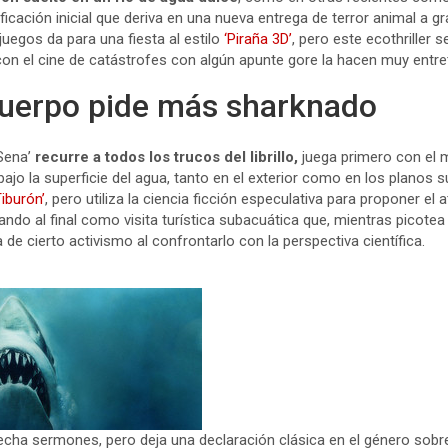
icación inicial que deriva en una nueva entrega de terror animal a gr
uegos da para una fiesta al estilo
‘Piraña 3D’
, pero este ecothriller
on el cine de catástrofes con algún apunte gore la hacen muy entre
cuerpo pide más sharknado
 Sena’
recurre a todos los trucos del librillo,
juega primero con el m
jo la superficie del agua, tanto en el exterior como en los planos 
Tiburón’
, pero utiliza la ciencia ficción especulativa para proponer e
ndo al final como visita turística subacuática que, mientras picote
 de cierto activismo al confrontarlo con la perspectiva científica.
echa sermones, pero deja una declaración clásica en el género sobr