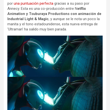
por
una puntuación perfecta
gracias a su paso por
Annecy. Esta es una co-producción entre N
etflix
Animation y Tsuburaya Productions con animación de
Industrial Light & Magic
, y aunque se le nota un poco la
manita y el tono estadounidense, esta nueva entrega de
‘Ultraman’ ha salido muy bien parada.