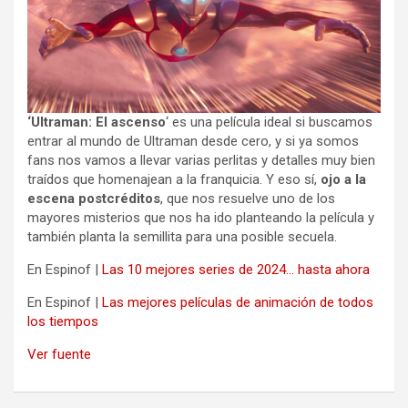
‘Ultraman: El ascenso
‘ es una película ideal si buscamos
entrar al mundo de Ultraman desde cero, y si ya somos
fans nos vamos a llevar varias perlitas y detalles muy bien
traídos que homenajean a la franquicia. Y eso sí,
ojo a la
escena postcréditos
, que nos resuelve uno de los
mayores misterios que nos ha ido planteando la película y
también planta la semillita para una posible secuela.
En Espinof |
Las 10 mejores series de 2024… hasta ahora
En Espinof |
Las mejores películas de animación de todos
los tiempos
Ver fuente