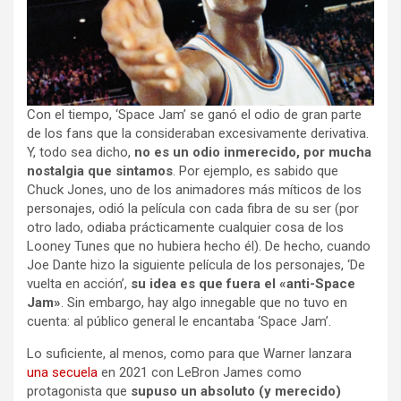
Con el tiempo, ‘Space Jam’ se ganó el odio de gran parte
de los fans que la consideraban excesivamente derivativa.
Y, todo sea dicho,
no es un odio inmerecido, por mucha
nostalgia que sintamos
. Por ejemplo, es sabido que
Chuck Jones, uno de los animadores más míticos de los
personajes, odió la película con cada fibra de su ser (por
otro lado, odiaba prácticamente cualquier cosa de los
Looney Tunes que no hubiera hecho él). De hecho, cuando
Joe Dante hizo la siguiente película de los personajes, ‘De
vuelta en acción’,
su idea es que fuera el «anti-Space
Jam»
. Sin embargo, hay algo innegable que no tuvo en
cuenta: al público general le encantaba ‘Space Jam’.
Lo suficiente, al menos, como para que Warner lanzara
una secuela
en 2021 con LeBron James como
protagonista que
supuso un absoluto (y merecido)