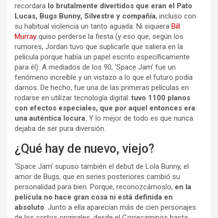
recordara
lo brutalmente divertidos que eran el Pato
Lucas, Bugs Bunny, Silvestre y compañía
, incluso con
su habitual violencia un tanto aguada. Ni siquiera
Bill
Murray
quiso perderse la fiesta (y eso que, según los
rumores, Jordan tuvo que suplicarle que saliera en la
película porque había un papel escrito específicamente
para él). A mediados de los 90, ‘Space Jam’ fue un
fenómeno increíble y un vistazo a lo que el futuro podía
darnos. De hecho, fue una de las primeras películas en
rodarse en utilizar tecnología digital:
tuvo 1100 planos
con efectos especiales, que por aquel entonces era
una auténtica locura.
Y lo mejor de todo es que nunca
dejaba de ser pura diversión.
¿Qué hay de nuevo, viejo?
‘Space Jam’ supuso también el debut de Lola Bunny, el
amor de Bugs, que en series posteriores cambió su
personalidad para bien. Porque, reconozcámoslo,
en la
película no hace gran cosa ni está definida en
absoluto
. Junto a ella aparecían más de cien personajes
de los cortos originales, desde el Correcaminos hasta