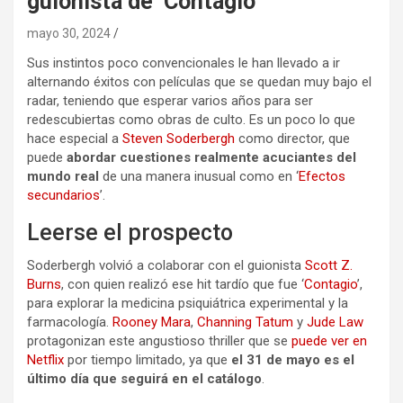
guionista de ‘Contagio’
mayo 30, 2024
Sus instintos poco convencionales le han llevado a ir
alternando éxitos con películas que se quedan muy bajo el
radar, teniendo que esperar varios años para ser
redescubiertas como obras de culto. Es un poco lo que
hace especial a
Steven Soderbergh
como director, que
puede
abordar cuestiones realmente acuciantes del
mundo real
de una manera inusual como en ‘
Efectos
secundarios
’.
Leerse el prospecto
Soderbergh volvió a colaborar con el guionista
Scott Z.
Burns
, con quien realizó ese hit tardío que fue ‘
Contagio
’,
para explorar la medicina psiquiátrica experimental y la
farmacología.
Rooney Mara
,
Channing Tatum
y
Jude Law
protagonizan este angustioso thriller que se
puede ver en
Netflix
por tiempo limitado, ya que
el 31 de mayo es el
último día que seguirá en el catálogo
.