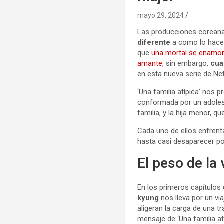
mayo 29, 2024
Las producciones coreanas
diferente
a como lo hace l
que
una mortal se enamo
amant
e
, sin embargo,
cua
en esta nueva serie de Ne
‘Una familia atípica’ nos 
conformada por un adolesc
familia, y la hija menor, q
Cada uno de ellos enfrent
hasta casi desaparecer po
El peso de la
En los primeros capítulos 
kyung
nos lleva por un v
aligeran la carga de una t
mensaje de ‘Una familia 