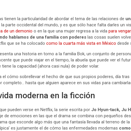
 tienen la particularidad de abordar el tema de las relaciones de
un
a parte occidental del mundo, y es que sólo hace falta darles un vis
ra de un demonio
o en la que una mujer regresa a la vida
para vengar
ndo hablamos de una familia con poderes
las cosas suelen volve
tflix que se ha colocado
como la cuarta más vista en México
desde s
presenta una historia en torno a la familia Bok, un conjunto de pers
ente que puede viajar en el tiempo, la abuela que puede ver el fut
ue tiene la capacidad (ahora casi nula) de poder volar.
a el cómo sobrellevar el hecho de que sus propios poderes, día tras
r completo… hasta que alguien aparece en sus vidas para cambiarla
 vida moderna en la ficción
que pueden verse en Netflix, la serie escrita por
Jo Hyun-tack, Ju 
iaje de emociones en las que el drama se combina con pequeños des
rama que esconde algo más que una fantasía llevada al terreno de la r
atípica’ es justamente el de cómo las enfermedades modernas
como 