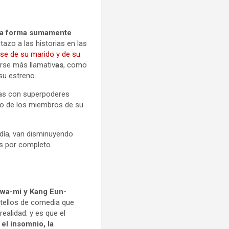
a forma sumamente
tazo a las historias en las
se de su marido y de su
rse más llamativ
as
, como
u estreno.
onas con superpoderes
uro de los miembros de su
 día, van disminuyendo
s por completo.
Hwa-mi y Kang Eun-
tellos de comedia que
ealidad: y es que el
el insomnio, la