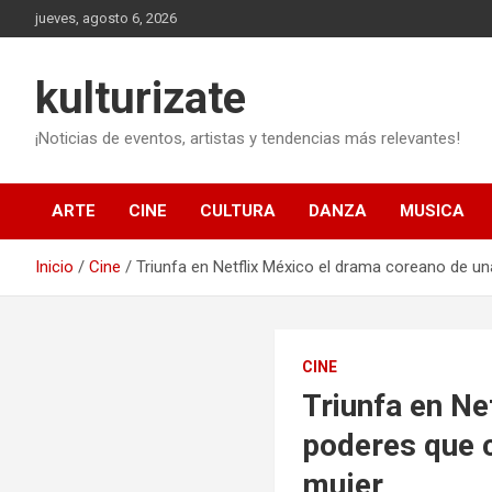
Saltar
jueves, agosto 6, 2026
al
contenido
kulturizate
¡Noticias de eventos, artistas y tendencias más relevantes!
ARTE
CINE
CULTURA
DANZA
MUSICA
Inicio
Cine
Triunfa en Netflix México el drama coreano de un
CINE
Triunfa en Ne
poderes que c
mujer