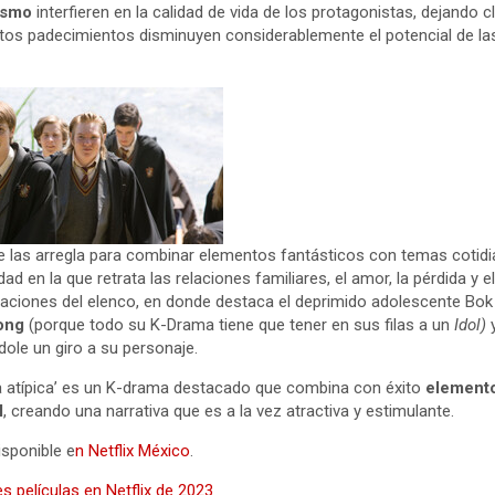
ismo
interfieren en la calidad de vida de los protagonistas, dejando 
tos padecimientos disminuyen considerablemente el potencial de la
se las arregla para combinar elementos fantásticos con temas cotidi
ad en la que retrata las relaciones familiares, el amor, la pérdida y 
uaciones del elenco, en donde destaca el deprimido adolescente Bok
yong
(porque todo su K-Drama tiene que tener en sus filas a un
Idol)
ole un giro a su personaje.
ia atípica’ es un K-drama destacado que combina con éxito
elemento
l
, creando una narrativa que es a la vez atractiva y estimulante.
disponible e
n Netflix México
.
s películas en Netflix de 2023