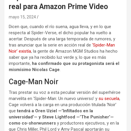
real para Amazon Prime Video
mayo 15, 2024
Dicen que, cuando el río suena, agua lleva, y en lo que
respecta al Spider-Verse, el dicho popular ha vuelto a
acertar. Después de una larga temporada de rumores, y
tras anunciar que la serie en acción real de
‘Spider-Man
Noir’ existía
, la gente de Amazon MGM Studios ha hecho
saber que ya ha recibido luz verde y, lo que es más
importante,
ha confirmado que su protagonista será el
mismísimo Nicolas Cage
.
Cage-Man Noir
Tras prestar su voz a esta peculiar versión del superhéroe
marvelita en ‘Spider-Man: Un nuevo universo’ y
su secuela
,
Cage volverá a la carga en una producción titulada ‘Noir’
que
tendrá a Oren Uziel —’Infiltados en la
universidad’— y Steve Lightfood —’The Punisher’—
como co-shorwunners
y productores ejecutivos, y en la
que Chris Miller, Phil Lord y Amy Pascal aportarán su