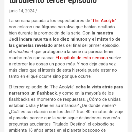
turbulento tercer episodio
junio 14, 2024
La semana pasada a los espectadores de
‘The Acolyte’
nos colaron una filigrana narrativa que habían ocultado
bien durante la promoción de la serie. Con
la maestra
Jedi Indara
muerta a los diez minutos y el misterio de
las gemelas revelado
antes del final del primer episodio,
el
whodunnit
que protagoniza la serie no parecía tener
mucho más que rascar.
El capítulo de esta semana
vuelve
a retorcer las cosas un poco más. Y nos deja cada vez
más claro que el interés de esta historia puede estar no
tanto en el
qué
ocurre sino por qué ocurre.
El tercer episodio de ‘The Acolyte’
echa la vista atrás para
narrarnos un flashback
, y como en la mayoría de los
flashbacks es momento de respuestas. ¿Cómo de unidas
estaban Osha y Mae en su infancia? ¿De dónde vienen?
¿Cuál es su relación con los Jedi? Tras 40 minutos de viaje
al pasado, parece que la serie sigue dejándonos con más
preguntas acuciantes. Titulado ‘Destino’, el episodio se
ambienta 16 años antes en el planeta boscoso de