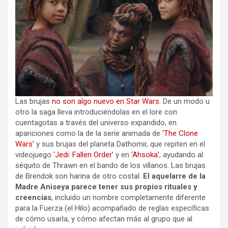
Las brujas
no son algo nuevo en Star Wars
. De un modo u
otro la saga lleva introduciéndolas en el lore con
cuentagotas a través del universo expandido, en
apariciones como la de la serie animada de
‘The Clone
Wars’
y sus brujas del planeta Dathomir, que repiten en el
videojuego
‘Jedi: Fallen Order’
y en
‘Ahsoka’
, ayudando al
séquito de Thrawn en el bando de los villanos. Las brujas
de Brendok son harina de otro costal.
El aquelarre de la
Madre Aniseya parece tener sus propios rituales y
creencias
, incluido un nombre completamente diferente
para la Fuerza (el Hilo) acompañado de reglas específicas
de cómo usarla, y cómo afectan más al grupo que al