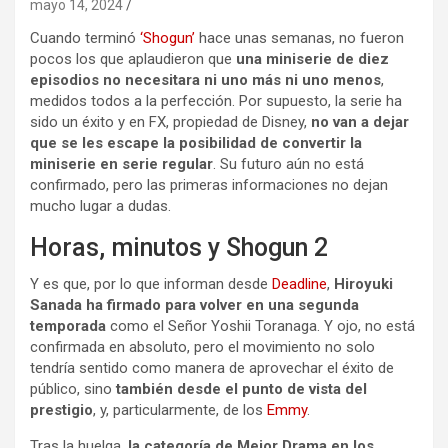
mayo 14, 2024
Cuando terminó
‘Shogun’
hace unas semanas, no fueron
pocos los que aplaudieron que
una miniserie de diez
episodios no necesitara ni uno más ni uno menos
,
medidos todos a la perfección. Por supuesto, la serie ha
sido un éxito y en FX, propiedad de Disney,
no van a dejar
que se les escape la posibilidad de convertir la
miniserie en serie regular
. Su futuro aún no está
confirmado, pero las primeras informaciones no dejan
mucho lugar a dudas.
Horas, minutos y Shogun 2
Y es que, por lo que informan desde
Deadline
,
Hiroyuki
Sanada ha firmado para volver en una segunda
temporada
como el Señor Yoshii Toranaga. Y ojo, no está
confirmada en absoluto, pero el movimiento no solo
tendría sentido como manera de aprovechar el éxito de
público, sino
también desde el punto de vista del
prestigio
, y, particularmente, de los
Emmy
.
Tras la huelga,
la categoría de Mejor Drama en los