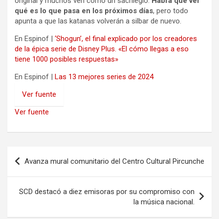
original y muchos ven como un sacrilegio.
Habrá que ver
qué es lo que pasa en los próximos días
, pero todo
apunta a que las katanas volverán a silbar de nuevo.
En Espinof |
‘Shogun’, el final explicado por los creadores
de la épica serie de Disney Plus. «El cómo llegas a eso
tiene 1000 posibles respuestas»
En Espinof |
Las 13 mejores series de 2024
Ver fuente
Ver fuente
Navegación
Avanza mural comunitario del Centro Cultural Pircunche
de
entradas
SCD destacó a diez emisoras por su compromiso con
la música nacional.