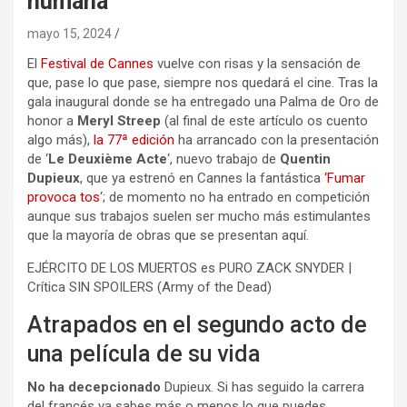
humana
mayo 15, 2024
El
Festival de Cannes
vuelve con risas y la sensación de
que, pase lo que pase, siempre nos quedará el cine. Tras la
gala inaugural donde se ha entregado una Palma de Oro de
honor a
Meryl Streep
(al final de este artículo os cuento
algo más),
la 77ª edición
ha arrancado con la presentación
de ‘
Le Deuxième Acte
‘, nuevo trabajo de
Quentin
Dupieux
, que ya estrenó en Cannes la fantástica
‘Fumar
provoca tos
‘; de momento no ha entrado en competición
aunque sus trabajos suelen ser mucho más estimulantes
que la mayoría de obras que se presentan aquí.
EJÉRCITO DE LOS MUERTOS es PURO ZACK SNYDER |
Crítica SIN SPOILERS (Army of the Dead)
Atrapados en el segundo acto de
una película de su vida
No ha decepcionado
Dupieux. Si has seguido la carrera
del francés ya sabes más o menos lo que puedes