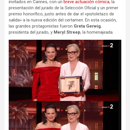
invitados en Cannes, con un
breve actuación cómica
, la
presentación del jurado de la Selección Oficial y un primer
premio honorífico, justo antes de dar el «pistoletazo de
salida» a la nueva edición del certamen. En esta ocasión,
las grandes protagonistas fueron
Greta Gerwig
,
presidenta del jurado, y
Meryl Streep
, la homenajeada.