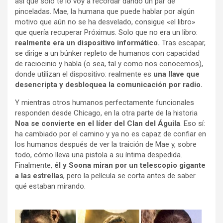
así que solo te lo voy a recordar dando un par de
pinceladas. Mae, la humana que puede hablar por algún
motivo que aún no se ha desvelado, consigue «el libro»
que quería recuperar Próximus. Solo que no era un libro:
realmente era un dispositivo informático.
Tras escapar,
se dirige a un búnker repleto de humanos con capacidad
de raciocinio y habla (o sea, tal y como nos conocemos),
donde utilizan el dispositivo: realmente es
una llave que
desencripta y desbloquea la comunicación por radio.
Y mientras otros humanos perfectamente funcionales
responden desde Chicago, en la otra parte de la historia
Noa se convierte en el líder del Clan del Águila
. Eso sí:
ha cambiado por el camino y ya no es capaz de confiar en
los humanos después de ver la traición de Mae y, sobre
todo, cómo lleva una pistola a su íntima despedida.
Finalmente,
él y Soona miran por un telescopio gigante
a las estrellas
, pero la película se corta antes de saber
qué estaban mirando.