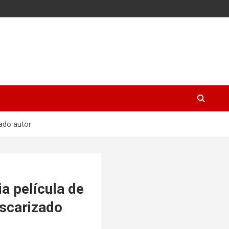
zado autor
ia película de
oscarizado