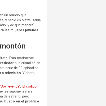
 en un mundo que
, y nadie en Mattel sabía
sado, y de qué manera).
ra las mujeres jóvenes
l montón
Bratz. Eran totalmente
alrededor
que cristalizó en
tra serie de 39 episodios
 a televisión
. Y ahora,
,
‘Soy leyenda’
,
‘El código
e, se supone, estará
ha de estreno, pero
su hueco en el prolífico