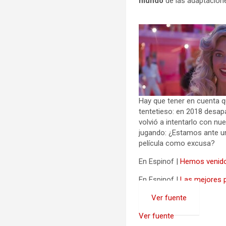
mundo
de las adaptacio
Hay que tener en cuenta 
tentetieso: en 2018 desap
volvió a intentarlo con nu
jugando: ¿Estamos ante u
película como excusa?
En Espinof |
Hemos venido a
En Espinof |
Las mejores p
Ver fuente
Ver fuente