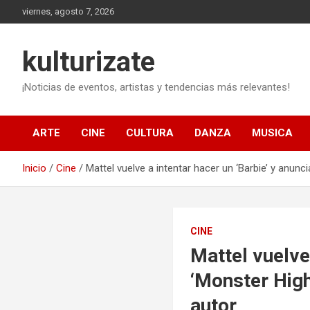
Saltar
viernes, agosto 7, 2026
al
contenido
kulturizate
¡Noticias de eventos, artistas y tendencias más relevantes!
ARTE
CINE
CULTURA
DANZA
MUSICA
Inicio
Cine
Mattel vuelve a intentar hacer un ‘Barbie’ y anunc
CINE
Mattel vuelve 
‘Monster High
autor