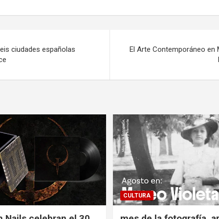
seis ciudades españolas
El Arte Contemporáneo en M
ce
CULTURA
h Nails celebran el 30
mes de la fotografía, a