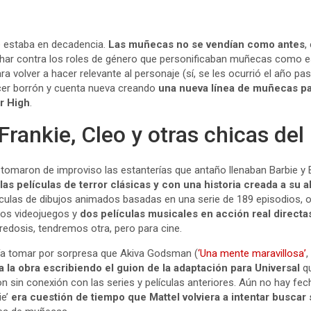
e
estaba en decadencia.
Las muñecas no se vendían como antes
,
ar contra los roles de género que personificaban muñecas como esa
 volver a hacer relevante al personaje (sí, se les ocurrió el año pa
acer borrón y cuenta nueva creando
una nueva línea de muñecas pa
er High
.
Frankie, Cleo y otras chicas de
 tomaron de improviso las estanterías que antaño llenaban Barbie y 
las películas de terror clásicas y con una historia creada a su 
lículas de dibujos animados basadas en una serie de 189 episodios, o
ios videojuegos y
dos películas musicales en acción real directas
edosis, tendremos otra, pero para cine.
a tomar por sorpresa que Akiva Godsman (
‘Una mente maravillosa’
 la obra escribiendo el guion de la adaptación para Universal
qu
n sin conexión con las series y películas anteriores. Aún no hay fec
ie’
era cuestión de tiempo que Mattel volviera a intentar buscar 