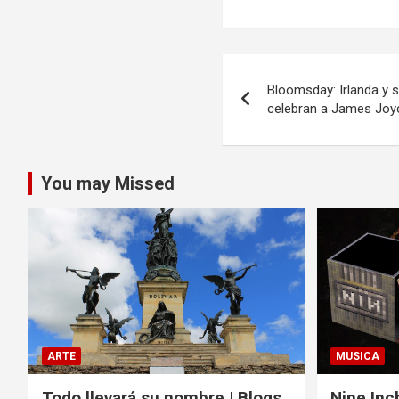
Navegación
Bloomsday: Irlanda y 
de
celebran a James Joy
entradas
You may Missed
ARTE
MUSICA
Todo llevará su nombre | Blogs
Nine Inc