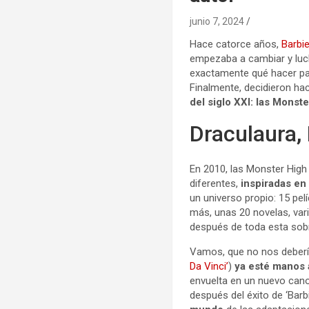
junio 7, 2024
Hace catorce años,
Barbi
empezaba a cambiar y luch
exactamente qué hacer para
Finalmente, decidieron h
del siglo XXI: las Monst
Draculaura, 
En 2010, las Monster High
diferentes,
inspiradas en 
un universo propio: 15 pe
más, unas 20 novelas, var
después de toda esta sobr
Vamos, que no nos deberí
Da Vinci’
)
ya esté manos a
envuelta en un nuevo cano
después del éxito de ‘Barb