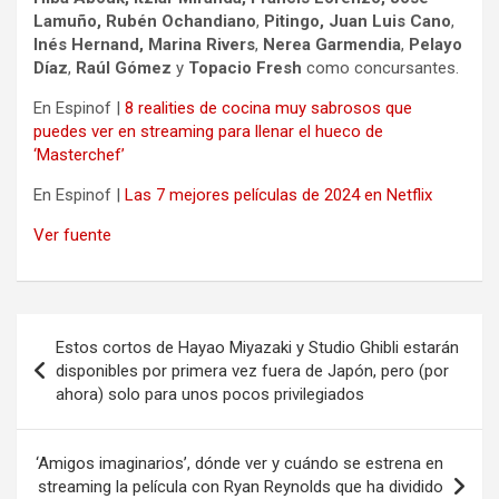
Lamuño, Rubén Ochandiano
,
Pitingo, Juan Luis Cano
,
Inés Hernand,
Marina Rivers
,
Nerea Garmendia
,
Pelayo
Díaz
,
Raúl Gómez
y
Topacio Fresh
como concursantes.
En Espinof |
8 realities de cocina muy sabrosos que
puedes ver en streaming para llenar el hueco de
‘Masterchef’
En Espinof |
Las 7 mejores películas de 2024 en Netflix
Ver fuente
Navegación
Estos cortos de Hayao Miyazaki y Studio Ghibli estarán
de
disponibles por primera vez fuera de Japón, pero (por
ahora) solo para unos pocos privilegiados
entradas
‘Amigos imaginarios’, dónde ver y cuándo se estrena en
streaming la película con Ryan Reynolds que ha dividido