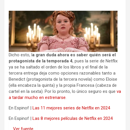
Dicho esto, l
a gran duda ahora es saber quién será el
protagonista de la temporada 4
, pues la serie de Netflix
ya se ha saltado el orden de los libros y el final de la
tercera entrega deja como opciones razonables tanto a
Benedict (protagonista de la tercera novela) como Eloise
(ella encabeza la quinta) y la propia Francesa (cabeza de
cartel en la sexta). Por lo pronto, lo único seguro es que
va
a tardar mucho en estrenarse
.
En Espinof |
Las 11 mejores series de Netflix en 2024
En Espinof |
Las 8 mejores películas de Netflix en 2024
Ver fuente