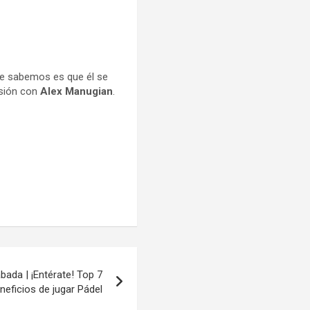
que sabemos es que él se
asión con
Alex Manugian
.
ada | ¡Entérate! Top 7
neficios de jugar Pádel