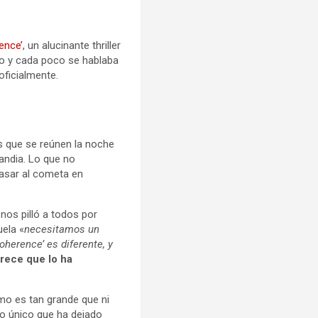
ence’
, un alucinante thriller
no y cada poco se hablaba
oficialmente.
os que se reúnen la noche
andia. Lo que no
pasar al cometa en
nos pilló a todos por
ela «
necesitamos un
oherence’ es diferente, y
rece que lo ha
smo es tan grande que ni
 Lo único que ha dejado