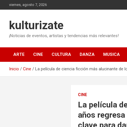
Saltar
viernes, agosto 7, 2026
al
contenido
kulturizate
¡Noticias de eventos, artistas y tendencias más relevantes!
ARTE
CINE
CULTURA
DANZA
MUSICA
Inicio
Cine
La película de ciencia ficción más alucinante de
CINE
La película d
años regresa 
clave para da