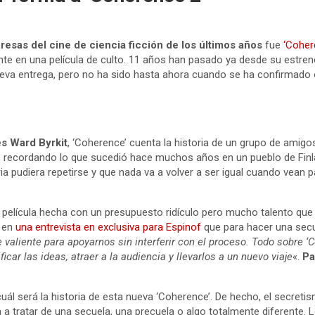
esas del cine de ciencia ficción de los últimos años
fue
‘Coher
nte en una película de culto. 11 años han pasado ya desde su estre
nueva entrega, pero no ha sido hasta ahora cuando se ha confirmado 
s Ward Byrkit
, ‘Coherence’ cuenta la historia de un grupo de amig
, recordando lo que sucedió hace muchos años en un pueblo de Finl
ia pudiera repetirse y que nada va a volver a ser igual cuando vean 
 película hecha con un presupuesto ridículo pero mucho talento que 
 en
una entrevista en exclusiva para Espinof
que para hacer una secu
 valiente para apoyarnos sin interferir con el proceso. Todo sobre ‘C
icar las ideas, atraer a la audiencia y llevarlos a un nuevo viaje
«.
Pa
ál será la historia de esta nueva ‘Coherence’. De hecho, el secreti
va a tratar de una secuela, una precuela o algo totalmente diferente.