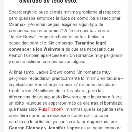
divertido de todo esto.
Soderbergh no puso el más mínimo problema al respecto,
pero quedaba entonces la duda de cómo iba a reaccionar
Miramax. ¿Pondrían pegas, exigirían algún tipo de
compensación económica? A fin de cuentas, como
‘Jackie Brown’ empezó a hacerse antes, tenían la
capacidad para ello. Sin embargo,
Tarantino logró
convencer a los Weinstein
de que era necesario que
Keaton también apareciese en ‘Un romance muy peligroso’
y que no pidieran compensación alguna.
Al final, tanto ‘Jackie Brown’ como ‘Un romance muy
peligroso’ recaudaron prácticamente lo mismo en taquilla -
la película de Soderbergh amasó 77 millones de dólares
frente a los 74 millones de la Tarantino-, pero las
diferencias de presupuesto llevaron a que la primera fuera
un éxito -aunque se esperaba más de ella tras el bombazo
que había sido
‘Pulp Fiction’
-, mientras que la segunda está
considera como una decepción comercial. La cosa
cambia en lo artístico, ya que la cinta protagonizada por
George Clooney
y
Jennifer Lopez
es un pasatiempo de