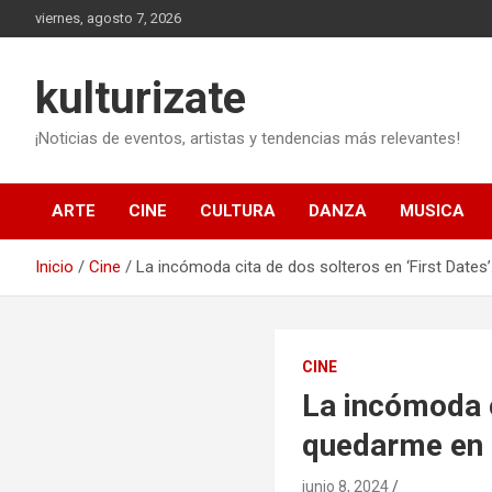
Saltar
viernes, agosto 7, 2026
al
contenido
kulturizate
¡Noticias de eventos, artistas y tendencias más relevantes!
ARTE
CINE
CULTURA
DANZA
MUSICA
Inicio
Cine
La incómoda cita de dos solteros en ‘First Dates
CINE
La incómoda c
quedarme en 
junio 8, 2024