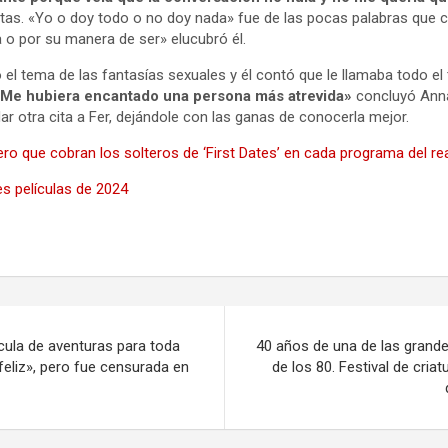
istas. «Yo o doy todo o no doy nada» fue de las pocas palabras que c
a o por su manera de ser» elucubró él.
ó el tema de las fantasías sexuales y él contó que le llamaba todo el
Me hubiera encantado una persona más atrevida»
concluyó Anna
dar otra cita a Fer, dejándole con las ganas de conocerla mejor.
ero que cobran los solteros de ‘First Dates’ en cada programa del rea
s películas de 2024
ícula de aventuras para toda
40 años de una de las grande
 feliz», pero fue censurada en
de los 80. Festival de cria