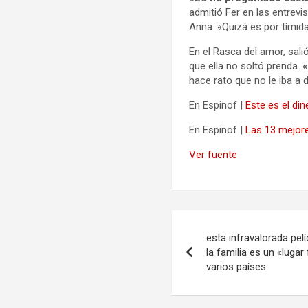
admitió Fer en las entrev
Anna. «Quizá es por tímid
En el Rasca del amor, sali
que ella no soltó prenda.
«
hace rato que no le iba a 
En Espinof |
Este es el din
En Espinof |
Las 13 mejore
Ver fuente
Navegación
esta infravalorada pel
de
la familia es un «lugar
varios países
entradas