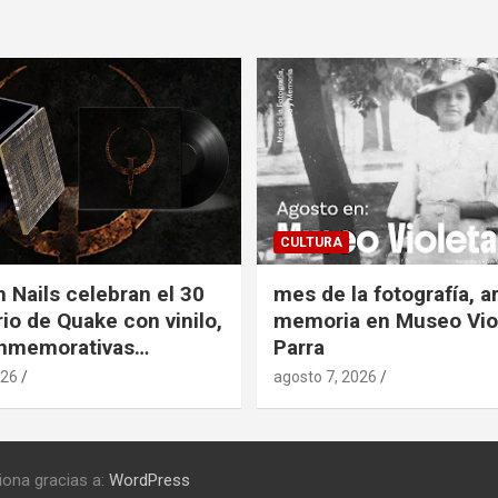
CULTURA
h Nails celebran el 30
mes de la fotografía, a
rio de Quake con vinilo,
memoria en Museo Vio
onmemorativas…
Parra
026
agosto 7, 2026
iona gracias a:
WordPress