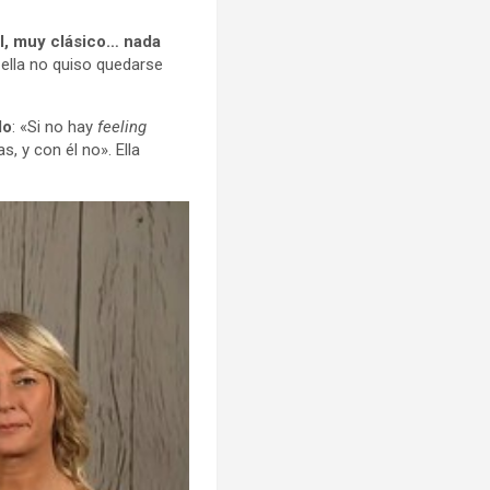
l, muy clásico… nada
y ella no quiso quedarse
do
: «Si no hay
feeling
, y con él no». Ella