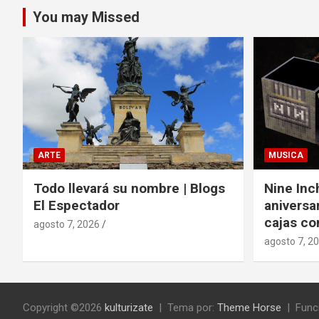
You may Missed
ARTE
MUSICA
Todo llevará su nombre | Blogs
Nine Inc
El Espectador
aniversa
cajas c
agosto 7, 2026
agosto 7, 2
Copyright ©2026
kulturizate
Tema por:
Theme Horse
Func