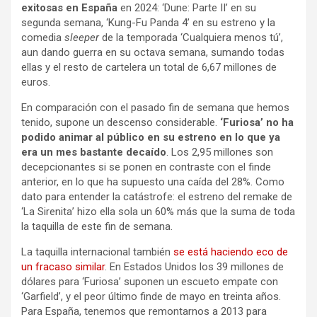
exitosas en España
en 2024: ‘Dune: Parte II’ en su
segunda semana, ‘Kung-Fu Panda 4’ en su estreno y la
comedia
sleeper
de la temporada ‘Cualquiera menos tú’,
aun dando guerra en su octava semana, sumando todas
ellas y el resto de cartelera un total de 6,67 millones de
euros.
En comparación con el pasado fin de semana que hemos
tenido, supone un descenso considerable.
‘Furiosa’ no ha
podido animar al público en su estreno en lo que ya
era un mes bastante decaído
. Los 2,95 millones son
decepcionantes si se ponen en contraste con el finde
anterior, en lo que ha supuesto una caída del 28%. Como
dato para entender la catástrofe: el estreno del remake de
‘La Sirenita’ hizo ella sola un 60% más que la suma de toda
la taquilla de este fin de semana.
La taquilla internacional también
se está haciendo eco de
un fracaso similar
. En Estados Unidos los 39 millones de
dólares para ‘Furiosa’ suponen un escueto empate con
‘Garfield’, y el peor último finde de mayo en treinta años.
Para España, tenemos que remontarnos a 2013 para