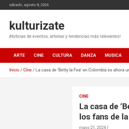
Saltar
sábado, agosto 8, 2026
al
contenido
kulturizate
¡Noticias de eventos, artistas y tendencias más relevantes!
ARTE
CINE
CULTURA
DANZA
MUSICA
Inicio
Cine
La casa de ‘Betty la Fea’ en Colombia es ahora u
CINE
La casa de ‘B
los fans de la
mayo 21, 2024