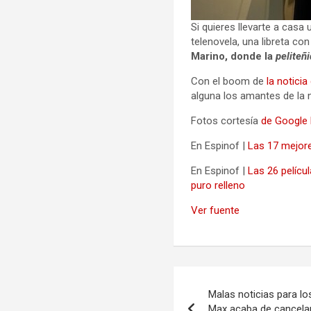
Si quieres llevarte a casa
telenovela, una libreta c
Marino, donde la
peliteñ
Con el boom de
la noticia
alguna los amantes de la n
Fotos cortesía
de Google
En Espinof |
Las 17 mejore
En Espinof |
Las 26 pelícu
puro relleno
Ver fuente
Navegación
Malas noticias para l
de
Max acaba de cancelar 