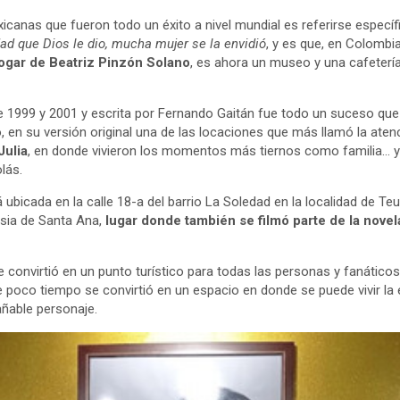
canas que fueron todo un éxito a nivel mundial es referirse específ
dad que Dios le dio, mucha mujer se la envidió
, y es que, en Colombi
ogar de Beatriz Pinzón Solano
, es ahora un museo y una cafetería
re 1999 y 2001 y escrita por Fernando Gaitán fue todo un suceso que
, en su versión original una de las locaciones que más llamó la ate
Julia
, en donde vivieron los momentos más tiernos como familia… 
lás.
tá ubicada en la calle 18-a del barrio La Soledad en la localidad de T
esia de Santa Ana,
lugar donde también se filmó parte de la novel
convirtió en un punto turístico para todas las personas y fanáticos 
poco tiempo se convirtió en un espacio en donde se puede vivir la ex
añable personaje.