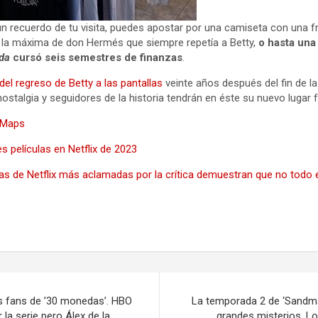
 un recuerdo de tu visita, puedes apostar por una camiseta con una fr
on la máxima de don Hermés que siempre repetía a Betty,
o hasta una
ida
cursó seis semestres de finanzas
.
 del regreso de Betty a las pantallas
veinte años después del fin de la
ostalgia y seguidores de la historia tendrán en éste su nuevo lugar f
 Maps
s películas en Netflix de 2023
las de Netflix más aclamadas por la crítica demuestran que no todo e
os fans de ’30 monedas’. HBO
La temporada 2 de ‘Sandma
la serie pero Álex de la
grandes misterios. Lo