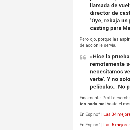
llamada de vuel
director de cast
‘Oye, rebaja un
casting para M
Pero ojo, porque
las aspi
de acción le servía.
«Hice la prueba
remotamente se 
necesitamos ver
verte’. Y no so
películas… No pe
Finalmente, Pratt desemb
ido nada mal
hasta el m
En Espinof |
Las 34 mejores
En Espinof |
Las 5 mejore