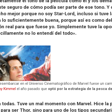
tamente el tono de la película como él y los demás
nte seguro de cómo podía ser parte de ese tono. Y
ho mejor porque no soy Star-Lord, incluso si tuve 
a lo suficientemente buena, porque así es como de
n real para que fuese yo. Simplemente tuve la opo
ncillamente no lo entendí del todo».
desembarcar en el Universo Cinematográfico de Marvel fuese un cam
y Kimmel
el año pasado que
optó por la estrategia de la pesca d
 todas. Tuve un mal momento con Marvel. Hice la p
 para ser Thor, sino para uno de los tipos secundari