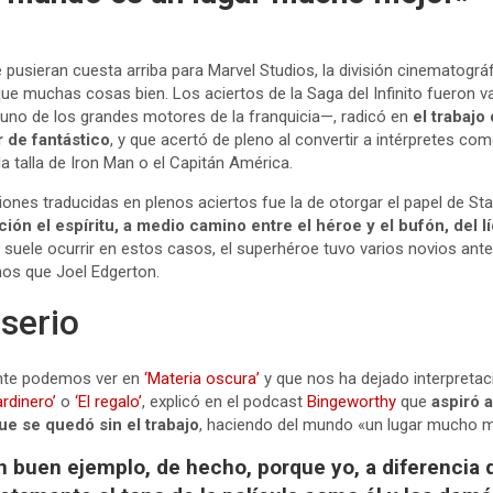
pusieran cuesta arriba para Marvel Studios, la división cinematográ
e muchas cosas bien. Los aciertos de la Saga del Infinito fueron va
uno de los grandes motores de la franquicia—, radicó en
el trabajo
 de fantástico
, y que acertó de pleno al convertir a intérpretes c
a talla de Iron Man o el Capitán América.
ciones traducidas en plenos aciertos fue la de otorgar el papel de St
ción el espíritu, a medio camino entre el héroe y el bufón, del 
 suele ocurrir en estos casos, el superhéroe tuvo varios novios antes
nos que Joel Edgerton.
 serio
mente podemos ver en
‘Materia oscura’
y que nos ha dejado interpreta
ardinero’
o
‘El regalo’
, explicó en el podcast
Bingeworthy
que
aspiró 
que se quedó sin el trabajo
, haciendo del mundo «un lugar mucho m
n buen ejemplo, de hecho, porque yo, a diferencia d