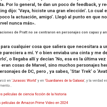
ta. Por lo general, te dan un poco de feedback, y r
ing dijo: ‘Vaya, hiciste una gran elección’. Lo cual 
 poco la actuación, amigo’. Llegó al punto en que no
arvel nunca más».
raciones de Pratt no se centraron en personajes con capas y an
 para cualquier cosa que saliera que necesitara a u
pareciera a mí. Y o bien enviaba una cinta y me de
lo’, o llegaba allí y decían ‘No, esa es la última v
lo eran cosas de Marvel, sino muchos personajes he
rsonajes de DC, pero , ya sabes, ‘Star Trek’ o ‘Avat
arcó en
‘Jurassic World’
y en
‘Guardianes de la Galaxia’
, y la verdad 
omento…
 películas de ciencia ficción de la historia
s películas de Amazon Prime Video en 2024