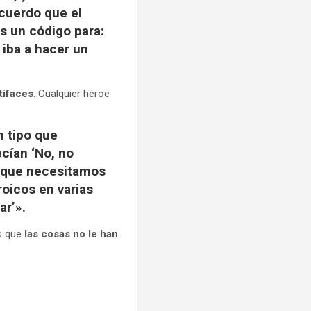
ecuerdo que el
es un código para:
 iba a hacer un
tifaces
. Cualquier héroe
n tipo que
cían ‘No, no
ez que necesitamos
roicos en varias
ar’».
es que
las cosas no le han