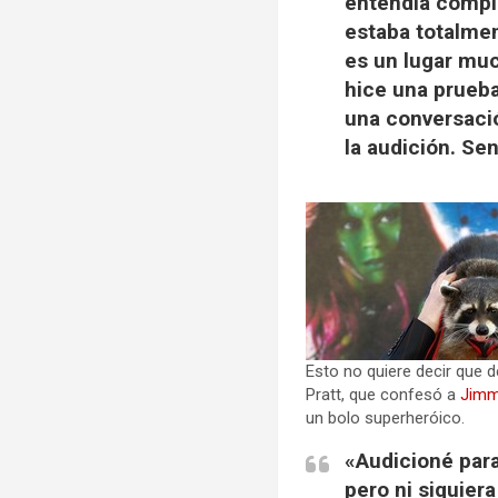
entendía comple
estaba totalme
es un lugar muc
hice una prueb
una conversació
la audición. Se
Esto no quiere decir que 
Pratt, que confesó a
Jimm
un bolo superheróico.
«Audicioné para
pero ni siquiera