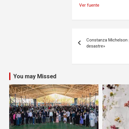
Ver fuente
Navegación
Constanza Michelson p
de
desastre»
entradas
You may Missed