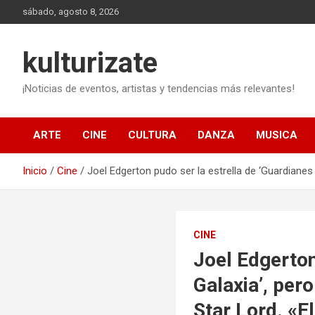
Saltar
sábado, agosto 8, 2026
al
contenido
kulturizate
¡Noticias de eventos, artistas y tendencias más relevantes!
ARTE
CINE
CULTURA
DANZA
MUSICA
Inicio
Cine
Joel Edgerton pudo ser la estrella de ‘Guardianes
CINE
Joel Edgerton
Galaxia’, pero
Star Lord. «