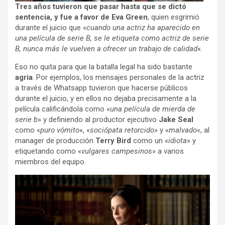
Tres años tuvieron que pasar hasta que se dictó
sentencia, y fue a favor de Eva Green
, quien esgrimió
durante el juicio que «
cuando una actriz ha aparecido en
una película de serie B, se le etiqueta como actriz de serie
B, nunca más le vuelven a ofrecer un trabajo de calidad
«.
Eso no quita para que la batalla legal ha sido bastante
agria
. Por ejemplos, los mensajes personales de la actriz
a través de Whatsapp tuvieron que hacerse públicos
durante el juicio, y en ellos no dejaba precisamente a la
película calificándola como «
una película de mierda de
serie b
» y definiendo al productor ejecutivo
Jake Seal
como «
puro vómito
«, «
sociópata retorcido
» y «
malvado
«, al
manager de producción
Terry Bird
como un «
idiota
» y
etiquetando como «
vulgares campesinos
» a varios
miembros del equipo.