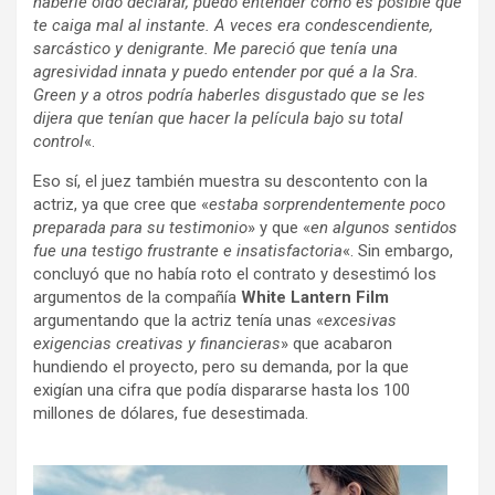
haberle oído declarar, puedo entender cómo es posible que
te caiga mal al instante. A veces era condescendiente,
sarcástico y denigrante. Me pareció que tenía una
agresividad innata y puedo entender por qué a la Sra.
Green y a otros podría haberles disgustado que se les
dijera que tenían que hacer la película bajo su total
control
«.
Eso sí, el juez también muestra su descontento con la
actriz, ya que cree que «
estaba sorprendentemente poco
preparada para su testimonio
» y que «
en algunos sentidos
fue una testigo frustrante e insatisfactoria
«. Sin embargo,
concluyó que no había roto el contrato y desestimó los
argumentos de la compañía
White Lantern Film
argumentando que la actriz tenía unas «
excesivas
exigencias creativas y financieras
» que acabaron
hundiendo el proyecto, pero su demanda, por la que
exigían una cifra que podía dispararse hasta los 100
millones de dólares, fue desestimada.