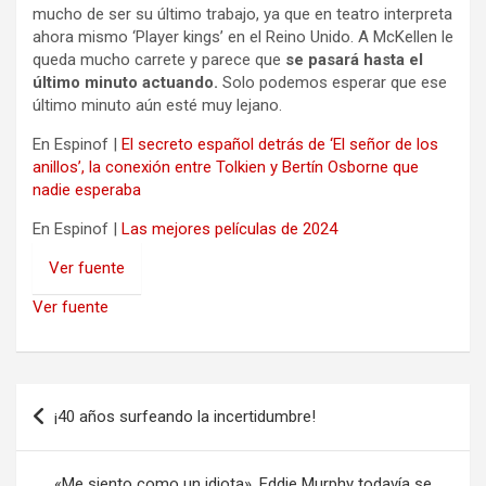
mucho de ser su último trabajo, ya que en teatro interpreta
ahora mismo ‘Player kings’ en el Reino Unido. A McKellen le
queda mucho carrete y parece que
se pasará hasta el
último minuto actuando.
Solo podemos esperar que ese
último minuto aún esté muy lejano.
En Espinof |
El secreto español detrás de ‘El señor de los
anillos’, la conexión entre Tolkien y Bertín Osborne que
nadie esperaba
En Espinof |
Las mejores películas de 2024
Ver fuente
Ver fuente
Navegación
¡40 años surfeando la incertidumbre!
de
entradas
«Me siento como un idiota». Eddie Murphy todavía se