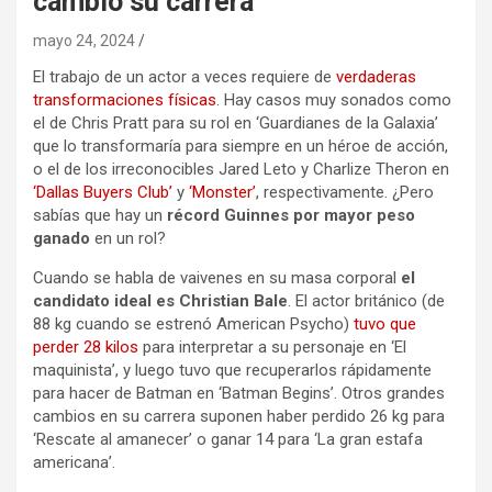
cambió su carrera
mayo 24, 2024
El trabajo de un actor a veces requiere de
verdaderas
transformaciones físicas
. Hay casos muy sonados como
el de Chris Pratt para su rol en ‘Guardianes de la Galaxia’
que lo transformaría para siempre en un héroe de acción,
o el de los irreconocibles Jared Leto y Charlize Theron en
‘Dallas Buyers Club’
y
‘Monster’
, respectivamente. ¿Pero
sabías que hay un
récord Guinnes por mayor peso
ganado
en un rol?
Cuando se habla de vaivenes en su masa corporal
el
candidato ideal es Christian Bale
. El actor británico (de
88 kg cuando se estrenó American Psycho)
tuvo que
perder 28 kilos
para interpretar a su personaje en ‘El
maquinista’, y luego tuvo que recuperarlos rápidamente
para hacer de Batman en ‘Batman Begins’. Otros grandes
cambios en su carrera suponen haber perdido 26 kg para
‘Rescate al amanecer’ o ganar 14 para ‘La gran estafa
americana’.