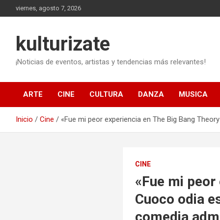
Saltar
viernes, agosto 7, 2026
al
contenido
kulturizate
¡Noticias de eventos, artistas y tendencias más relevantes!
ARTE
CINE
CULTURA
DANZA
MUSICA
Inicio
Cine
«Fue mi peor experiencia en The Big Bang Theory
CINE
«Fue mi peor 
Cuoco odia es
comedia admi