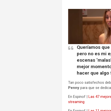
Queríamos que P
pero no es mi ep
escenas ‘malas’
mejor momento. 
hacer que algo
Tan poco satisfechos deb
Penny
para que se dedica
En Espinof |
Las 47 mejor
streaming
En Espinof |
Las 11 mejore