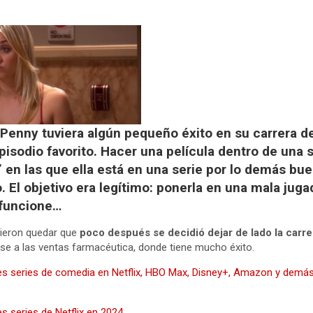
enny tuviera algún pequeño éxito en su carrera de 
isodio favorito. Hacer una película dentro de una se
 en las que ella está en una serie por lo demás bu
El objetivo era legítimo: ponerla en una mala jugad
 funcione…
ieron quedar que
poco después se decidió dejar de lado la carr
se a las ventas farmacéutica, donde tiene mucho éxito.
es series de comedia en Netflix, HBO Max, Disney+, Amazon y demá
s series de Netflix en 2024