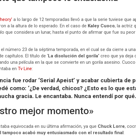
heory’
a lo largo de 12 temporadas llevó a que la serie tuviese que a
on a la altura de lo esperado. En el caso de
Kaley Cuoco
, la actriz
ulo que considera un lunar, hasta el punto de afirmar que fue su peor
s el número 23 de la séptima temporada, en el cual se da cierre a un
 capítulos. El título de ‘
La disolución del gorila’
creo que ya deja c
ndo una película en la que se convierte en un gorila asesino. Cuoc
entaba en
Tv Line
:
ncia fue rodar ‘Serial Apeist’ y acabar cubierta de 
edé como: ‘¿De verdad, chicos? ¿Esto es lo que est
ucha gracia. Le encantaba. Nunca entendí por qué
estro mejor momento»
taba equivocada en su última afirmación, ya que
Chuck Lorre
, coc
l tampoco acabó muy entusiasmado con el resultado final
: