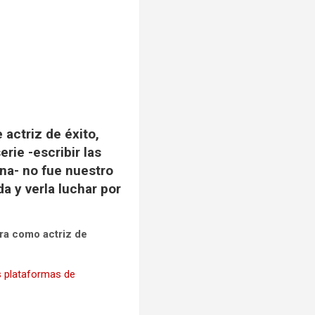
actriz de éxito,
rie -escribir las
ena- no fue nuestro
a y verla luchar por
era como actriz de
s plataformas de