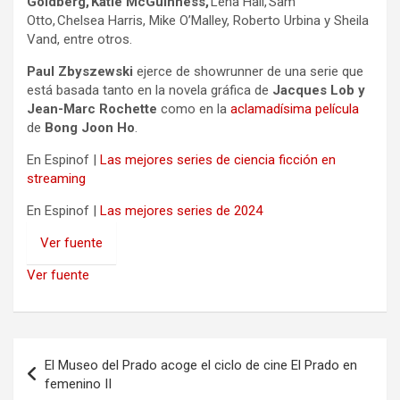
Goldberg, Katie McGuinness,
Lena Hall, Sam
Otto, Chelsea Harris, Mike O’Malley, Roberto Urbina y Sheila
Vand, entre otros.
Paul Zbyszewski
ejerce de showrunner de una serie que
está basada tanto en la novela gráfica de
Jacques Lob y
Jean-Marc Rochette
como en la
aclamadísima película
de
Bong Joon Ho
.
En Espinof |
Las mejores series de ciencia ficción en
streaming
En Espinof |
Las mejores series de 2024
Ver fuente
Ver fuente
Navegación
El Museo del Prado acoge el ciclo de cine El Prado en
de
femenino II