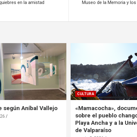
quiebres en la amistad
Museo de la Memoria y los
CULTURA
e según Aníbal Vallejo
«Mamacocha», docume
sobre el pueblo chango
026
Playa Ancha y a la Uni
de Valparaíso