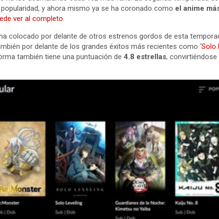
de popularidad, y ahora mismo ya se ha coronado como
el anime más
ede ver al completo
.
ha colocado por delante de otros estrenos gordos de esta tempor
también por delante de los grandes éxitos más recientes como ‘
Solo 
aforma también tiene una puntuación de
4.8 estrellas
, convirtiéndose