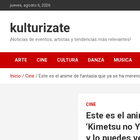
Saltar
jueves, agosto 6, 2026
al
contenido
kulturizate
¡Noticias de eventos, artistas y tendencias más relevantes!
ARTE
CINE
CULTURA
DANZA
MUSICA
Inicio
Cine
Este es el anime de fantasía que ya se ha meren
CINE
Este es el an
‘Kimetsu no Y
y lo puedes v