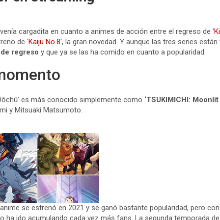
enía cargadita en cuanto a animes de acción entre el regreso de ‘
K
treno de ‘
Kaiju No.8
‘, la gran novedad. Y aunque las tres series está
á de regreso
y que ya se las ha comido en cuanto a popularidad.
l momento
ai Dōchū’ es más conocido simplemente como
‘TSUKIMICHI: Moonlit
umi y Mitsuaki Matsumoto.
anime se estrenó en 2021 y se ganó bastante popularidad, pero con 
o ha ido acumulando cada vez más fans. La segunda temporada de