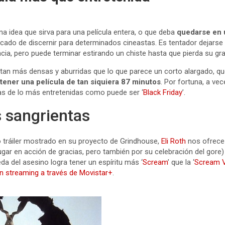
a idea que sirva para una película entera, o que deba
quedarse en 
cado de discernir para determinados cineastas. Es tentador dejarse 
ia, pero puede terminar estirando un chiste hasta que pierda su gra
tan más densas y aburridas que lo que parece un corto alargado, q
tener una película de tan siquiera 87 minutos
. Por fortuna, a vec
las de lo más entretenidas como puede ser ‘
Black Friday
’.
s sangrientas
so tráiler mostrado en su proyecto de Grindhouse,
Eli Roth
nos ofrece
lugar en acción de gracias, pero también por su celebración del gor
da del asesino logra tener un espíritu más ‘
Scream
’ que la ‘
Scream 
en streaming a través de Movistar+
.