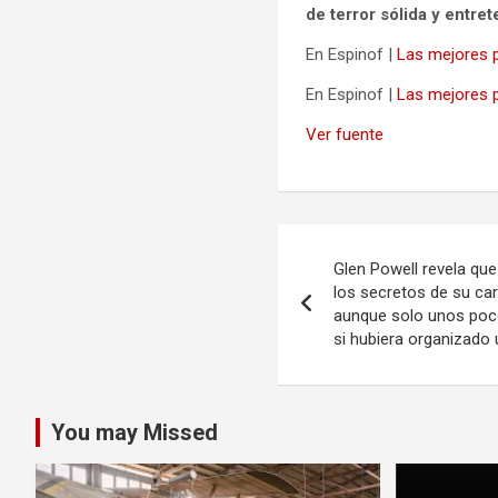
de terror sólida y entret
En Espinof |
Las mejores pe
En Espinof |
Las mejores p
Ver fuente
Navegación
Glen Powell revela qu
de
los secretos de su car
aunque solo unos poc
entradas
si hubiera organizado
You may Missed