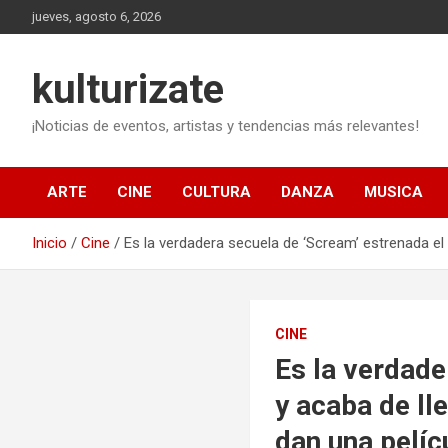
Saltar
jueves, agosto 6, 2026
al
contenido
kulturizate
¡Noticias de eventos, artistas y tendencias más relevantes!
ARTE
CINE
CULTURA
DANZA
MUSICA
Inicio
Cine
Es la verdadera secuela de ‘Scream’ estrenada el
CINE
Es la verdade
y acaba de ll
dan una pelíc