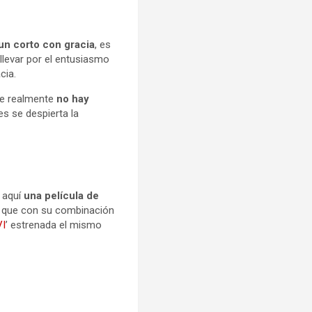
un corto con gracia
, es
llevar por el entusiasmo
cia.
ue realmente
no hay
es se despierta la
 aquí
una película de
e) que con su combinación
VI
’ estrenada el mismo