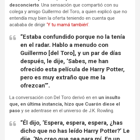
desconcierto
. Una sensación que compartió con su
colega y amigo Guillermo del Toro, a quien explicó que no
entendía muy bien la oferta teniendo en cuenta que
acababa de dirigir
‘Y tu mamá también’
.
“Estaba confundido porque no la tenía
en el radar. Hablo a menudo con
Guillermo [del Toro], y un par de días
después, le dije, ‘Sabes, me han
ofrecido esta película de Harry Potter,
pero es muy extraño que me la
ofrezcan’”.
La conversación con Del Toro derivó en en
un insulto
que, en última instancia, hizo que Cuarón diese el
paso
y se adentrase en el universo de J.K. Rowling.
“Él dijo, ‘Espera, espera, espera, ¿has
dicho que no has leído Harry Potter?’ Le
dije, ‘No creo que sea para mí. En un