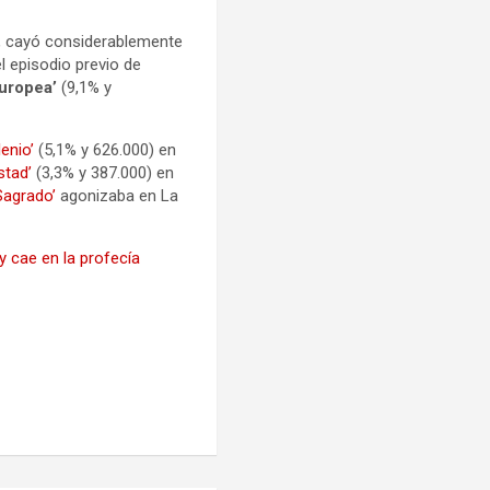
o, cayó considerablemente
l episodio previo de
Europea’
(9,1% y
lenio’
(5,1% y 626.000) en
stad’
(3,3% y 387.000) en
 Sagrado’
agonizaba en La
y cae en la profecía