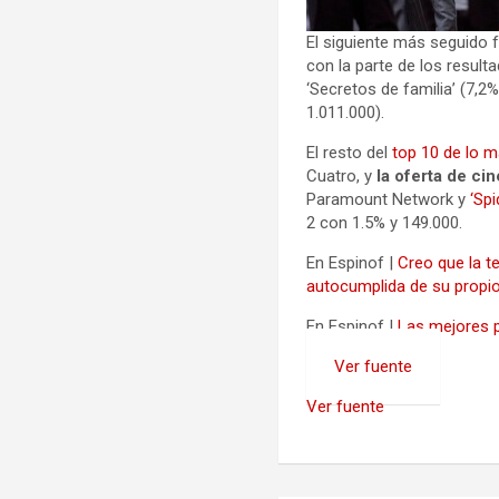
El siguiente más seguido 
con la parte de los resul
‘Secretos de familia’ (7,
1.011.000).
El resto del
top 10 de lo m
Cuatro, y
la oferta de ci
Paramount Network y
‘Sp
2 con 1.5% y 149.000.
En Espinof |
Creo que la t
autocumplida de su propi
En Espinof |
Las mejores p
Ver fuente
Ver fuente