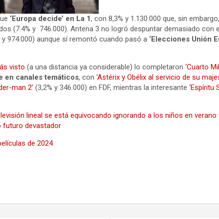
fue
‘Europa decide’ en La 1
, con 8,3% y 1.130.000 que, sin embarg
tados (7.4% y 746.000). Antena 3 no logró despuntar demasiado con e
2% y 974.000) aunque sí remontó cuando pasó a
‘Elecciones Unión 
ás visto
(a una distancia ya considerable) lo completaron
‘Cuarto Mi
ne en canales temáticos
, con
‘Astérix y Obélix al servicio de su maje
ider-man 2’
(3,2% y 346.000) en FDF, mientras la interesante
‘Espíritu
elevisión lineal se está equivocando ignorando a los niños en verano 
o futuro devastador
elículas de 2024