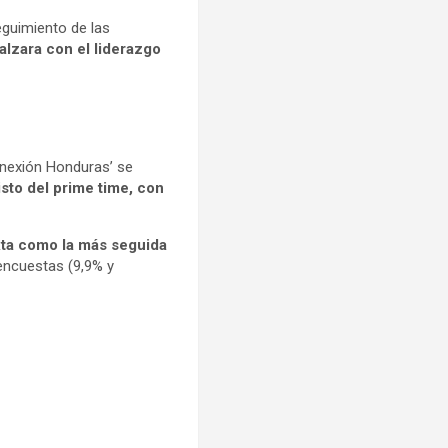
eguimiento de las
alzara con el liderazgo
onexión Honduras’ se
isto del prime time, con
xta como la más seguida
encuestas (9,9% y