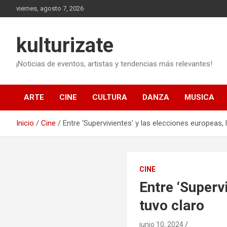
Saltar
viernes, agosto 7, 2026
al
contenido
kulturizate
¡Noticias de eventos, artistas y tendencias más relevantes!
ARTE
CINE
CULTURA
DANZA
MUSICA
Inicio
Cine
Entre ‘Supervivientes’ y las elecciones europeas, 
CINE
Entre ‘Superv
tuvo claro
junio 10, 2024