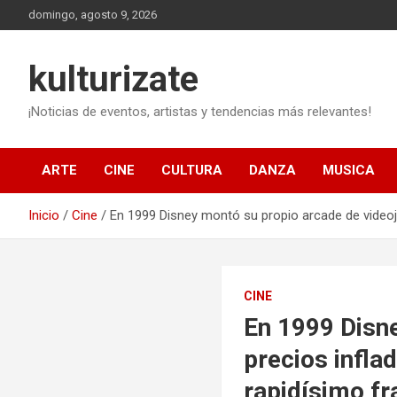
Saltar
domingo, agosto 9, 2026
al
contenido
kulturizate
¡Noticias de eventos, artistas y tendencias más relevantes!
ARTE
CINE
CULTURA
DANZA
MUSICA
Inicio
Cine
En 1999 Disney montó su propio arcade de videoju
CINE
En 1999 Disn
precios infla
rapidísimo f