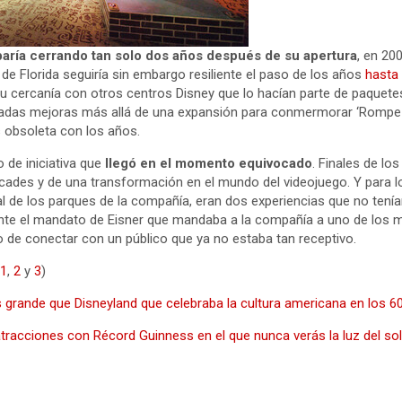
aría cerrando tan solo dos años después de su apertura
, en 20
 de Florida seguiría sin embargo resiliente el paso de los años
hasta
u cercanía con otros centros Disney que lo hacían parte de paquete
iadas mejoras más allá de una expansión para conmermorar ‘Rompe 
 obsoleta con los años.
 de iniciativa que
llegó en el momento equivocado
. Finales de los
rcades y de una transformación en el mundo del videojuego. Y para 
al de los parques de la compañía, eran dos experiencias que no te
nte el mandato de Eisner que mandaba a la compañía a uno de los m
lido de conectar con un público que ya no estaba tan receptivo.
(
1
,
2
y
3
)
 grande que Disneyland que celebraba la cultura americana en los 
atracciones con Récord Guinness en el que nunca verás la luz del so