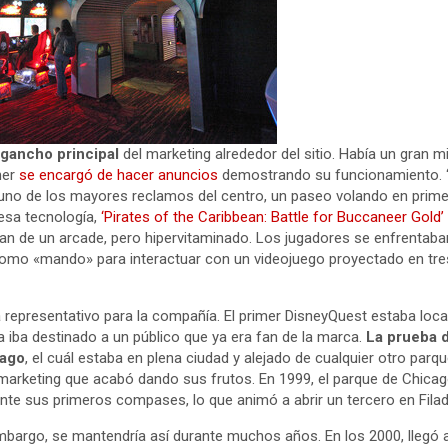
l gancho principal
del marketing alrededor del sitio. Había un gran m
sner
se encargó de hacer anuncios
demostrando su funcionamiento. ‘
en uno de los mayores reclamos del centro, un paseo volando en prime
 esa tecnología,
‘Pirates of the Caribbean: Battle for Buccaneer Gold’
ban de un arcade, pero hipervitaminado. Los jugadores se enfrentaban
omo «mando» para interactuar con un videojuego proyectado en tre
era representativo para la compañía. El primer DisneyQuest estaba loca
a iba destinado a un público que ya era fan de la marca.
La prueba d
cago
, el cuál estaba en plena ciudad y alejado de cualquier otro parqu
marketing que acabó dando sus frutos. En 1999, el parque de Chica
ante sus primeros compases, lo que animó a abrir un tercero en Filade
n embargo, se mantendría así durante muchos años. En los 2000, llegó