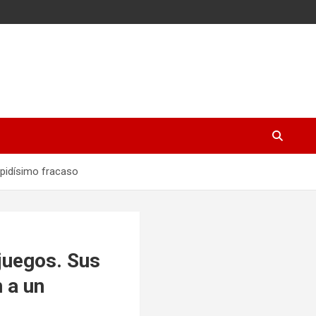
apidísimo fracaso
juegos. Sus
n a un