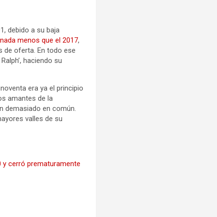
01, debido a su baja
 nada menos que el 2017
,
s de oferta. En todo ese
Ralph’, haciendo su
 noventa era ya el principio
los amantes de la
nían demasiado en común.
ayores valles de su
60 y cerró prematuramente
l