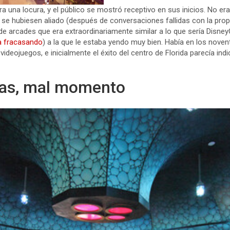
era una locura, y el público se mostró receptivo en sus inicios. No e
e hubiesen aliado (después de conversaciones fallidas con la propi
de arcades que era extraordinariamente similar a lo que sería Disne
a fracasando
) a la que le estaba yendo muy bien. Había en los nov
ideojuegos, e inicialmente el éxito del centro de Florida parecía indi
eas, mal momento