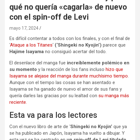
qué no quería «cagarla» de nuevo
con el spin-off de Levi
mayo 17, 2024
Es difícil contentar a todos con los finales, y con el final de
‘
Ataque a los Titanes
‘
(‘Shingeki no Kyojin’)
parece que
Hajime Isayama
no consiguió acertar del todo.
El desenlace del manga fue
increíblemente polémico en
su momento
y la reacción de los fans incluso
hizo que
Isayama se alejase del manga durante muchísimo tiempo
.
Aunque con el tiempo las cosas se han asentado e
Isayama se ha ganado de nuevo el amor de sus fans y
quería darles las gracias por su lealtad con
su manga más
reciente.
Esta va para los lectores
Con el nuevo libro de arte de ‘
Shingeki no Kyojin’
que ya
se ha publicado en Japón, Isayama ha vuelto a dibujar. Y
esta vez se ha centrado en
un spin-off de Levi titulado